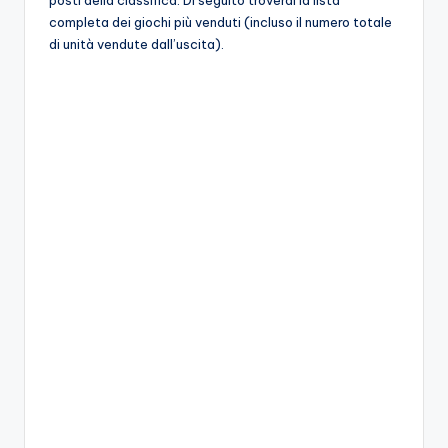
posti della classifica. Di seguito troverai la lista
A
completa dei giochi più venduti (incluso il numero totale
p
di unità vendute dall’uscita).
p
a
s
si
o
n
a
ti
d
i
G
i