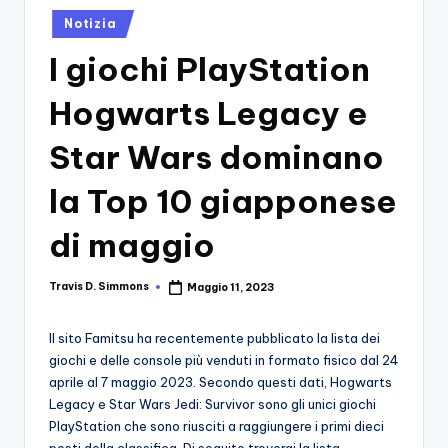
si
Migliori
Posted
Notizia
Giochi,
n
in
Recensioni
I giochi PlayStation
-
Dettagliate,
Il
Guide
Hogwarts Legacy e
E
B
Notizie
Star Wars dominano
l
Dal
Mondo
la Top 10 giapponese
o
Dei
g
di maggio
Giochi.
d
Travis D. Simmons
Maggio 11, 2023
e
Posted
by
i
Il sito Famitsu ha recentemente pubblicato la lista dei
V
giochi e delle console più venduti in formato fisico dal 24
aprile al 7 maggio 2023. Secondo questi dati, Hogwarts
e
Legacy e Star Wars Jedi: Survivor sono gli unici giochi
ri
PlayStation che sono riusciti a raggiungere i primi dieci