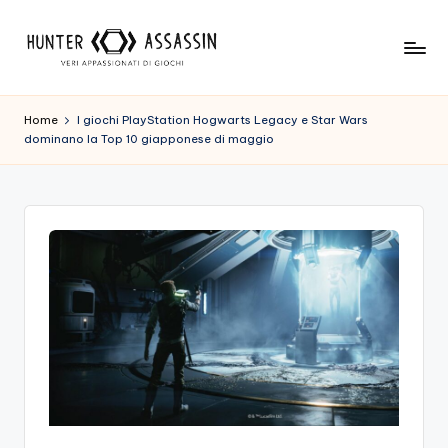
Skip
to
H
Benvenuto
content
Nel
u
Home
I giochi PlayStation Hogwarts Legacy e Star Wars
Nostro
dominano la Top 10 giapponese di maggio
n
Sito
Di
t
Gioco,
e
Dove
r
L'esperienza
Di
A
Gioco
s
Viene
Prima
s
Di
a
Tutto!
Trova
s
I