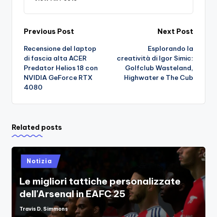
Post
Previous Post
Next Post
Recensione del laptop
Esplorando la
navigation
di fascia alta ACER
creatività di Igor Simic:
Predator Helios 18 con
Golfclub Wasteland,
NVIDIA GeForce RTX
Highwater e The Cub
4080
Related posts
Posted
Notizia
in
Le migliori tattiche personalizzate
dell'Arsenal in EAFC 25
Travis D. Simmons
Posted