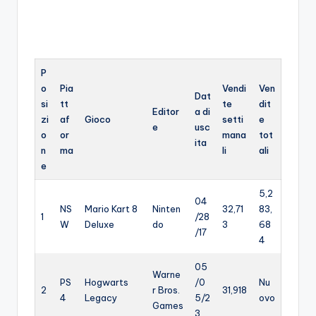
o
c
h
P
i
o
Pia
Vendi
Ven
Dat
si
tt
te
dit
Editor
a di
zi
af
Gioco
setti
e
e
usc
o
or
mana
tot
ita
n
ma
li
ali
e
5,2
04
NS
Mario Kart 8
Ninten
32,71
83,
1
/28
W
Deluxe
do
3
68
/17
4
05
Warne
PS
Hogwarts
/0
Nu
2
r Bros.
31,918
4
Legacy
5/2
ovo
Games
3