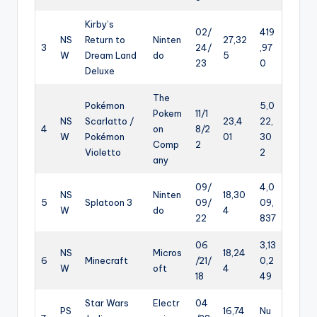
Kirby’s
02/
419
NS
Return to
Ninten
27,32
3
24/
,97
W
Dream Land
do
5
23
0
Deluxe
The
Pokémon
5,0
Pokem
11/1
NS
Scarlatto /
23,4
22,
4
on
8/2
W
Pokémon
01
30
Comp
2
Violetto
2
any
09/
4,0
NS
Ninten
18,30
5
Splatoon 3
09/
09,
W
do
4
22
837
06
3,13
NS
Micros
18,24
6
Minecraft
/21/
0,2
W
oft
4
18
49
Star Wars
Electr
04
PS
16,74
Nu