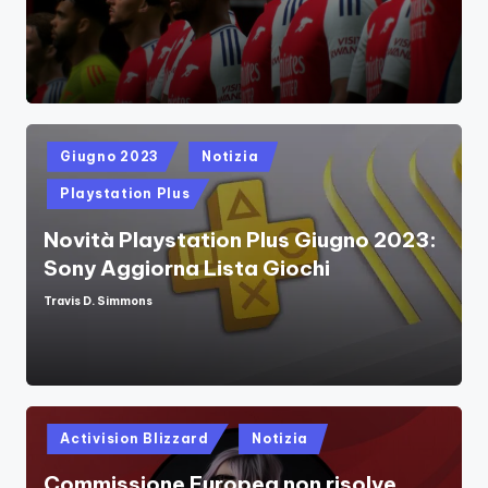
by
Posted
Giugno 2023
Notizia
in
Playstation Plus
Novità Playstation Plus Giugno 2023:
Sony Aggiorna Lista Giochi
Travis D. Simmons
Posted
by
Posted
Activision Blizzard
Notizia
in
Commissione Europea non risolve