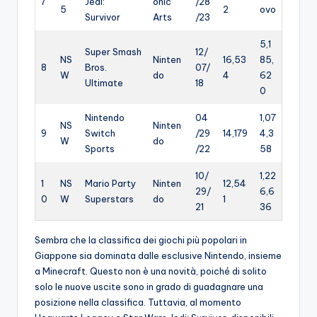
7
Jedi:
onic
/28
5
2
ovo
Survivor
Arts
/23
5,1
Super Smash
12/
NS
Ninten
16,53
85,
8
Bros.
07/
W
do
4
62
Ultimate
18
0
Nintendo
04
1,07
NS
Ninten
9
Switch
/29
14,179
4,3
W
do
Sports
/22
58
10/
1,22
1
NS
Mario Party
Ninten
12,54
29/
6,6
0
W
Superstars
do
1
21
36
Sembra che la classifica dei giochi più popolari in
Giappone sia dominata dalle esclusive Nintendo, insieme
a Minecraft. Questo non è una novità, poiché di solito
solo le nuove uscite sono in grado di guadagnare una
posizione nella classifica. Tuttavia, al momento