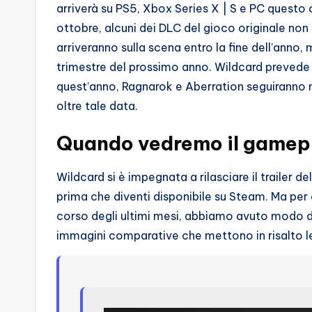
o
arriverà su PS5, Xbox Series X | S e PC questo 
ottobre, alcuni dei DLC del gioco originale non
c
arriveranno sulla scena entro la fine dell’anno, 
h
trimestre del prossimo anno. Wildcard prevede 
quest’anno, Ragnarok e Aberration seguiranno n
i
oltre tale data.
Quando vedremo il gamep
Wildcard si è impegnata a rilasciare il trailer d
prima che diventi disponibile su Steam. Ma per 
corso degli ultimi mesi, abbiamo avuto modo di 
immagini comparative che mettono in risalto le d