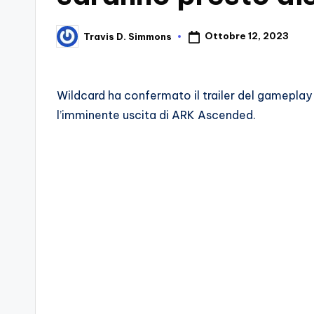
d
Ottobre 12, 2023
Travis D. Simmons
Posted
e
by
i
Wildcard ha confermato il trailer del gameplay
V
l’imminente uscita di ARK Ascended.
e
ri
A
p
p
a