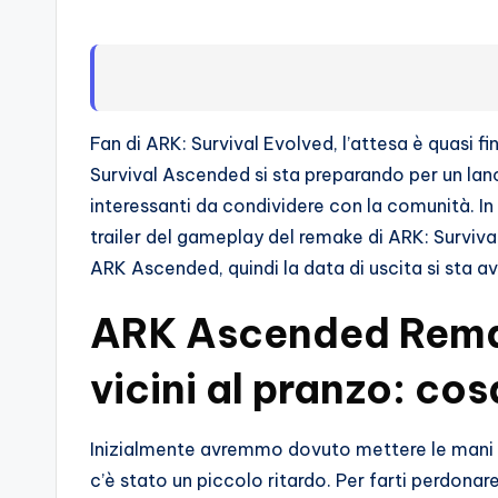
s
s
i
o
Fan di ARK: Survival Evolved, l’attesa è quasi f
Survival Ascended si sta preparando per un lan
n
interessanti da condividere con la comunità. I
a
trailer del gameplay del remake di ARK: Survival
ARK Ascended, quindi la data di uscita si sta 
ti
ARK Ascended Remake
d
i
vicini al pranzo: co
G
Inizialmente avremmo dovuto mettere le mani 
i
c’è stato un piccolo ritardo. Per farti perdonar