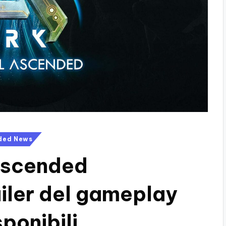
nded News
 Ascended
ailer del gameplay
ponibili