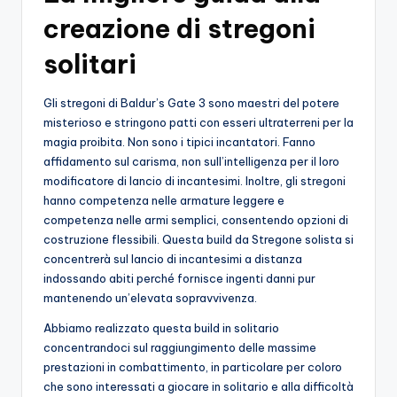
o
creazione di stregoni
c
solitari
h
Gli stregoni di Baldur’s Gate 3 sono maestri del potere
i
misterioso e stringono patti con esseri ultraterreni per la
magia proibita. Non sono i tipici incantatori. Fanno
affidamento sul carisma, non sull’intelligenza per il loro
modificatore di lancio di incantesimi. Inoltre, gli stregoni
hanno competenza nelle armature leggere e
competenza nelle armi semplici, consentendo opzioni di
costruzione flessibili. Questa build da Stregone solista si
concentrerà sul lancio di incantesimi a distanza
indossando abiti perché fornisce ingenti danni pur
mantenendo un’elevata sopravvivenza.
Abbiamo realizzato questa build in solitario
concentrandoci sul raggiungimento delle massime
prestazioni in combattimento, in particolare per coloro
che sono interessati a giocare in solitario e alla difficoltà