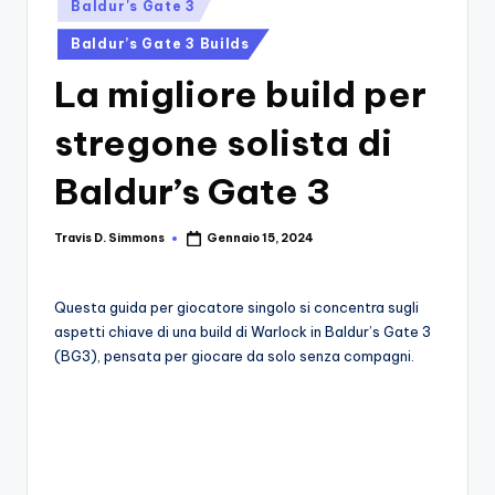
si
Posted
Migliori
Baldur's Gate 3
in
Giochi,
n
Baldur’s Gate 3 Builds
Recensioni
-
Dettagliate,
La migliore build per
Il
Guide
stregone solista di
E
B
Notizie
l
Baldur’s Gate 3
Dal
Mondo
o
Dei
Travis D. Simmons
Gennaio 15, 2024
Posted
g
Giochi.
by
d
Questa guida per giocatore singolo si concentra sugli
e
aspetti chiave di una build di Warlock in Baldur’s Gate 3
(BG3), pensata per giocare da solo senza compagni.
i
V
e
ri