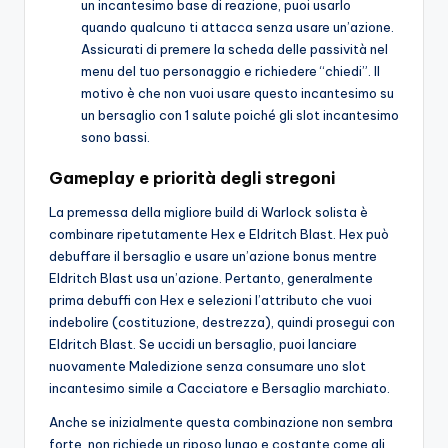
un incantesimo base di reazione, puoi usarlo
quando qualcuno ti attacca senza usare un’azione.
Assicurati di premere la scheda delle passività nel
menu del tuo personaggio e richiedere “chiedi”. Il
motivo è che non vuoi usare questo incantesimo su
un bersaglio con 1 salute poiché gli slot incantesimo
sono bassi.
Gameplay e priorità degli stregoni
La premessa della migliore build di Warlock solista è
combinare ripetutamente Hex e Eldritch Blast. Hex può
debuffare il bersaglio e usare un’azione bonus mentre
Eldritch Blast usa un’azione. Pertanto, generalmente
prima debuffi con Hex e selezioni l’attributo che vuoi
indebolire (costituzione, destrezza), quindi prosegui con
Eldritch Blast. Se uccidi un bersaglio, puoi lanciare
nuovamente Maledizione senza consumare uno slot
incantesimo simile a Cacciatore e Bersaglio marchiato.
Anche se inizialmente questa combinazione non sembra
forte, non richiede un riposo lungo e costante come gli