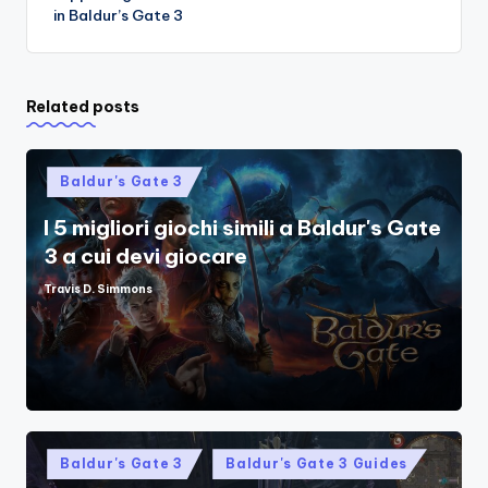
in Baldur’s Gate 3
Related posts
Posted
Baldur's Gate 3
in
I 5 migliori giochi simili a Baldur's Gate
3 a cui devi giocare
Travis D. Simmons
Posted
by
Posted
Baldur's Gate 3
Baldur's Gate 3 Guides
in