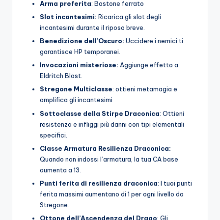
Arma preferita
: Bastone ferrato
Slot incantesimi:
Ricarica gli slot degli
incantesimi durante il riposo breve.
Benedizione dell’Oscuro:
Uccidere i nemici ti
garantisce HP temporanei.
Invocazioni misteriose:
Aggiunge effetto a
Eldritch Blast.
Stregone Multiclasse
: ottieni metamagia e
amplifica gli incantesimi
Sottoclasse della Stirpe Draconica
: Ottieni
resistenza e infliggi più danni con tipi elementali
specifici.
Classe Armatura Resilienza Draconica:
Quando non indossi l’armatura, la tua CA base
aumenta a 13.
Punti ferita di resilienza draconica
: I tuoi punti
ferita massimi aumentano di 1 per ogni livello da
Stregone.
Ottone dell’Ascendenza del Drago
: Gli