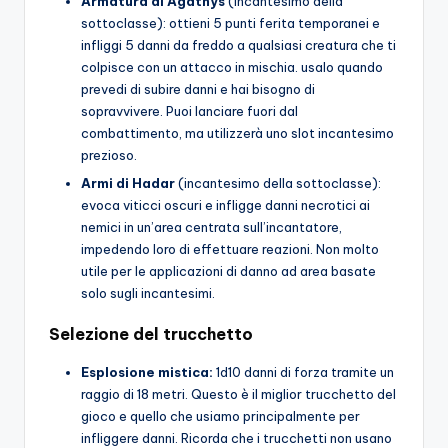
Armatura di Agathys
(incantesimo della
sottoclasse): ottieni 5 punti ferita temporanei e
infliggi 5 danni da freddo a qualsiasi creatura che ti
colpisce con un attacco in mischia. usalo quando
prevedi di subire danni e hai bisogno di
sopravvivere. Puoi lanciare fuori dal
combattimento, ma utilizzerà uno slot incantesimo
prezioso.
Armi di Hadar
(incantesimo della sottoclasse):
evoca viticci oscuri e infligge danni necrotici ai
nemici in un’area centrata sull’incantatore,
impedendo loro di effettuare reazioni. Non molto
utile per le applicazioni di danno ad area basate
solo sugli incantesimi.
Selezione del trucchetto
Esplosione mistica:
1d10 danni di forza tramite un
raggio di 18 metri. Questo è il miglior trucchetto del
gioco e quello che usiamo principalmente per
infliggere danni. Ricorda che i trucchetti non usano