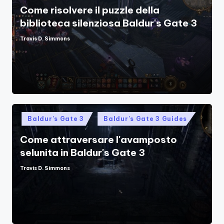
Come risolvere il puzzle della
biblioteca silenziosa Baldur's Gate 3
Travis D. Simmons
Posted
by
Posted
Baldur's Gate 3
Baldur's Gate 3 Guides
in
Come attraversare l'avamposto
selunita in Baldur's Gate 3
Travis D. Simmons
Posted
by