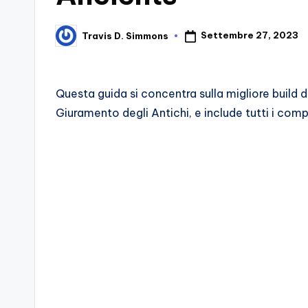
d
Settembre 27, 2023
Travis D. Simmons
Posted
e
by
i
Questa guida si concentra sulla migliore build d
V
Giuramento degli Antichi, e include tutti i co
e
ri
A
p
p
a