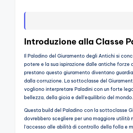
s
s
i
o
Introduzione alla Classe 
n
Il Paladino del Giuramento degli Antichi si con
a
potere e la sua ispirazione dalle antiche forze d
prestano questo giuramento diventano guardiani
ti
dalla corruzione. La sottoclasse del Giurament
d
vogliono interpretare Paladini con un forte leg
bellezza, della gioia e dell’equilibrio del mondo
i
Questa build del Paladino con la sottoclasse Gi
G
dovrebbero scegliere per una maggiore utilità n
i
l’accesso alle abilità di controllo della folla 