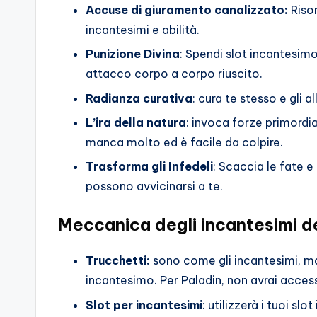
Accuse di giuramento canalizzato:
Riso
incantesimi e abilità.
Punizione Divina
: Spendi slot incantesimo
attacco corpo a corpo riuscito.
Radianza curativa
: cura te stesso e gli 
L’ira della natura
: invoca forze primordi
manca molto ed è facile da colpire.
Trasforma gli Infedeli
: Scaccia le fate e
possono avvicinarsi a te.
Meccanica degli incantesimi d
Trucchetti:
sono come gli incantesimi, ma p
incantesimo. Per Paladin, non avrai acce
Slot per incantesimi
: utilizzerà i tuoi sl