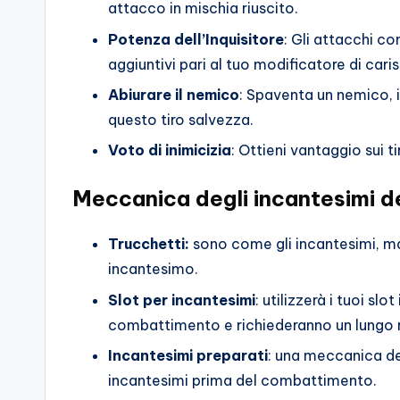
attacco in mischia riuscito.
Potenza dell’Inquisitore
: Gli attacchi co
aggiuntivi pari al tuo modificatore di cari
Abiurare il nemico
: Spaventa un nemico, 
questo tiro salvezza.
Voto di inimicizia
: Ottieni vantaggio sui t
Meccanica degli incantesimi d
Trucchetti:
sono come gli incantesimi, ma p
incantesimo.
Slot per incantesimi
: utilizzerà i tuoi sl
combattimento e richiederanno un lungo r
Incantesimi preparati
: una meccanica de
incantesimi prima del combattimento.