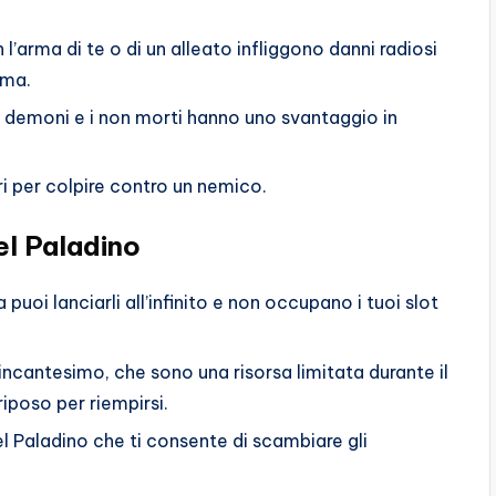
n l’arma di te o di un alleato infliggono danni radiosi
sma.
i demoni e i non morti hanno uno svantaggio in
iri per colpire contro un nemico.
el Paladino
uoi lanciarli all’infinito e non occupano i tuoi slot
ot incantesimo, che sono una risorsa limitata durante il
iposo per riempirsi.
l Paladino che ti consente di scambiare gli