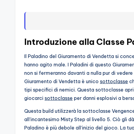
s
s
i
o
Introduzione alla Classe 
n
Il Paladino del Giuramento di Vendetta si conce
a
hanno agito male. I Paladini di questo Giuramen
non si fermeranno davanti a nulla pur di vedere i 
ti
Giuramento di Vendetta è unico
sottoclasse
ch
d
tipi specifici di nemici. Questa sottoclasse apri
giocarci
sottoclasse
per danni esplosivi a bersa
i
Questa build utilizzerà la sottoclasse Vengen
G
all’incantesimo Misty Step al livello 5. Ciò gl
i
Paladino è più debole all’inizio del gioco. La tua