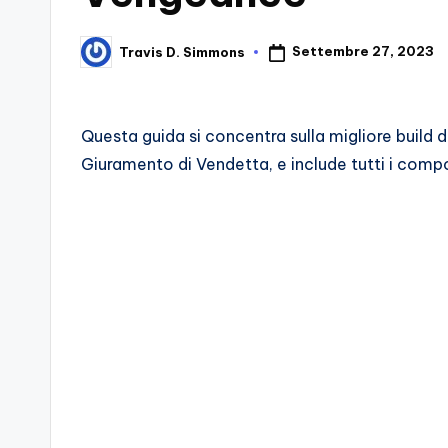
d
Settembre 27, 2023
Travis D. Simmons
Posted
e
by
i
Questa guida si concentra sulla migliore build d
V
Giuramento di Vendetta, e include tutti i comp
e
ri
A
p
p
a