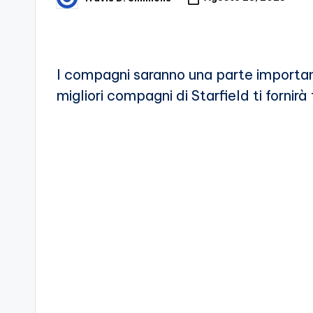
Posted
by
d
e
I compagni saranno una parte important
i
migliori compagni di Starfield ti fornirà
V
e
ri
A
p
p
a