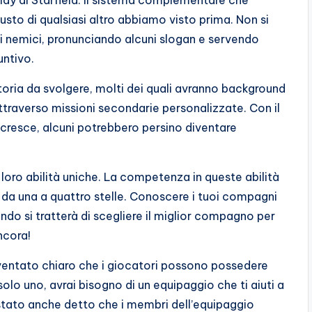
ay di Starfield. Il sistema complementare che
sto di qualsiasi altro abbiamo visto prima. Non si
 ai nemici, pronunciando alcuni slogan e servendo
untivo.
storia da svolgere, molti dei quali avranno background
attraverso missioni secondarie personalizzate. Con il
cresce, alcuni potrebbero persino diventare
loro abilità uniche. La competenza in queste abilità
co da una a quattro stelle. Conoscere i tuoi compagni
ndo si tratterà di scegliere il miglior compagno per
ncora!
 diventato chiaro che i giocatori possono possedere
 solo uno, avrai bisogno di un equipaggio che ti aiuti a
 è stato anche detto che i membri dell’equipaggio