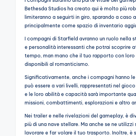
I compagni saranno una parte vitale del gamepl
o
Bethesda Studios ha creato qui è molto più robu
c
limiteranno a seguirti in giro, sparando a caso
principalmente come spazio di inventario aggi
h
I compagni di Starfield avranno un ruolo nella 
i
e personalità interessanti che potrai scoprire 
tempo, man mano che il tuo rapporto con loro 
disponibili al romanticismo.
Significativamente, anche i compagni hanno le 
può essere a vari livelli, rappresentati nel gio
e le loro abilità e capacità sarà importante qua
missioni, combattimenti, esplorazioni e altro a
Nei trailer e nelle rivelazioni del gameplay, è
più di una nave stellare. Ma anche se ne utilizzi
lavorare e far volare il tuo trasporto. Inoltre,