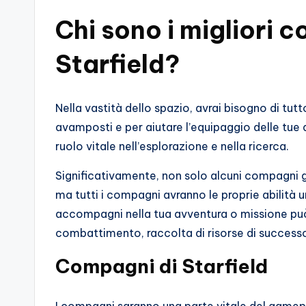
s
Chi sono i migliori 
s
Starfield?
i
o
Nella vastità dello spazio, avrai bisogno di tutt
n
avamposti e per aiutare l’equipaggio delle tue
a
ruolo vitale nell’esplorazione e nella ricerca.
ti
Significativamente, non solo alcuni compagni gi
ma tutti i compagni avranno le proprie abilità 
d
accompagni nella tua avventura o missione può f
i
combattimento, raccolta di risorse di successo 
G
Compagni di Starfield
i