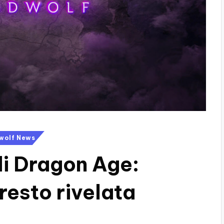
wolf News
i Dragon Age:
resto rivelata