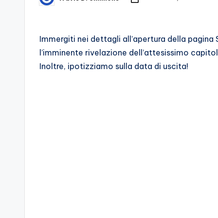
Posted
by
d
e
Immergiti nei dettagli all’apertura della pagi
l’imminente rivelazione dell’attesissimo capitol
i
Inoltre, ipotizziamo sulla data di uscita!
V
e
ri
A
p
p
a