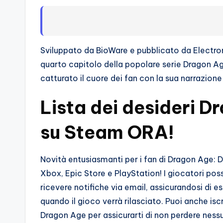
s
s
i
Sviluppato da BioWare e pubblicato da Electro
o
quarto capitolo della popolare serie Dragon Ag
catturato il cuore dei fan con la sua narrazion
n
Lista dei desideri 
a
ti
su Steam ORA!
d
Novità entusiasmanti per i fan di Dragon Age: 
i
Xbox, Epic Store e PlayStation! I giocatori posso
G
ricevere notifiche via email, assicurandosi di e
quando il gioco verrà rilasciato. Puoi anche iscr
i
Dragon Age per assicurarti di non perdere ness