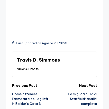
Last updated on Agosto 29, 2023
Travis D. Simmons
View All Posts
Post
Previous Post
Next Post
Come ottenere
Le migliori build di
navigation
l’armatura dell’agilità
Starfield: analisi
in Baldur’s Gate 3
completa