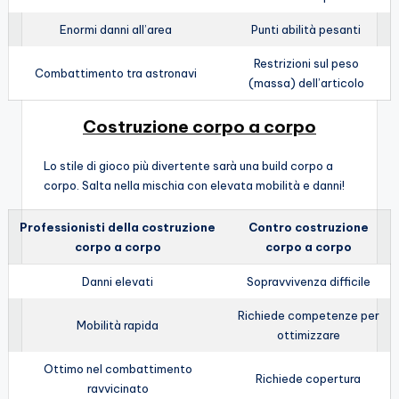
Enormi danni all’area
Punti abilità pesanti
Restrizioni sul peso
Combattimento tra astronavi
(massa) dell’articolo
Costruzione corpo a corpo
Lo stile di gioco più divertente sarà una build corpo a
corpo. Salta nella mischia con elevata mobilità e danni!
Professionisti della costruzione
Contro costruzione
corpo a corpo
corpo a corpo
Danni elevati
Sopravvivenza difficile
Richiede competenze per
Mobilità rapida
ottimizzare
Ottimo nel combattimento
Richiede copertura
ravvicinato