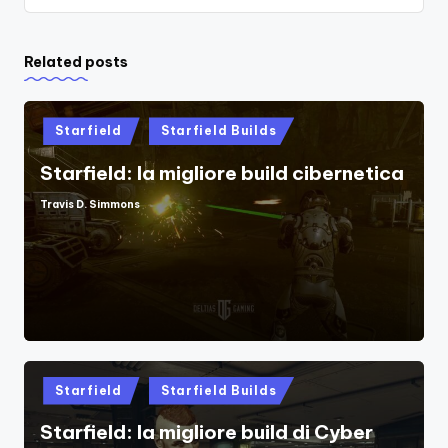
Related posts
Posted
Starfield
Starfield Builds
in
Starfield: la migliore build cibernetica
Travis D. Simmons
Posted
by
Posted
Starfield
Starfield Builds
in
Starfield: la migliore build di Cyber ​​