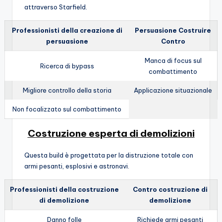
attraverso Starfield.
Professionisti della creazione di
Persuasione Costruire
persuasione
Contro
Manca di focus sul
Ricerca di bypass
combattimento
Migliore controllo della storia
Applicazione situazionale
Non focalizzato sul combattimento
Costruzione esperta di demolizioni
Questa build è progettata per la distruzione totale con
armi pesanti, esplosivi e astronavi.
Professionisti della costruzione
Contro costruzione di
di demolizione
demolizione
Danno folle
Richiede armi pesanti