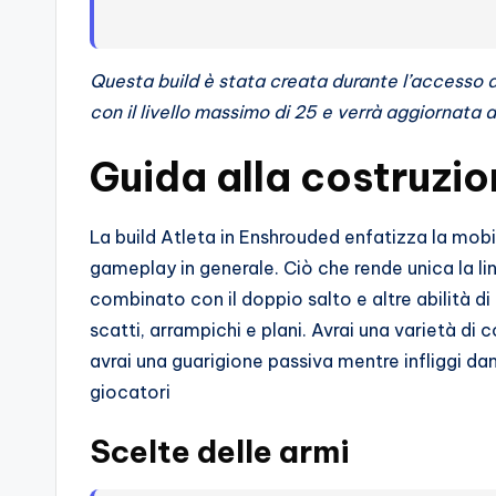
s
s
Questa build è stata creata durante l’accesso a
i
con il livello massimo di 25 e verrà aggiornata a
o
Guida alla costruzio
n
a
La build Atleta in Enshrouded enfatizza la mobil
gameplay in generale. Ciò che rende unica la linea
ti
combinato con il doppio salto e altre abilità di
d
scatti, arrampichi e plani. Avrai una varietà di 
avrai una guarigione passiva mentre infliggi dann
i
giocatori
G
Scelte delle armi
i