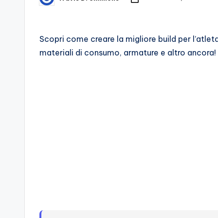
Posted
by
d
e
Scopri come creare la migliore build per l’atleta
materiali di consumo, armature e altro ancora!
i
V
e
ri
A
p
p
a