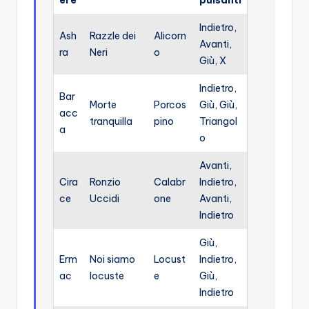
ere
pulsanti
Indietro,
Ash
Razzle dei
Alicorn
Avanti,
ra
Neri
o
Giù, X
Indietro,
Bar
Morte
Porcos
Giù, Giù,
acc
tranquilla
pino
Triangol
a
o
Avanti,
Cira
Ronzio
Calabr
Indietro,
ce
Uccidi
one
Avanti,
Indietro
Giù,
Erm
Noi siamo
Locust
Indietro,
ac
locuste
e
Giù,
Indietro