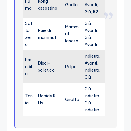
Fu
Kong
Gorilla
Avanti,
mo
assassino
Giù, R2
Sot
Giù,
Mamm
to
Purè di
Avanti,
ut
zer
mammut
Giù,
lanoso
o
Avanti
Indietro,
Pre
Dieci-
Avanti,
ndil
Polpo
solletico
Indietro,
a
Giù
Giù,
Tan
Uccide R
Indietro,
Giraffa
ia
Us
Giù,
Indietro