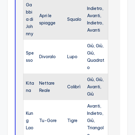
Ga
Indietro,
bbi
Apri le
Avanti,
a di
Squalo
spiagge
Indietro,
Joh
Avanti
nny
Giù, Giù,
Spe
Giù,
Divoralo
Lupo
sso
Quadrat
o
Giù, Giù,
Kita
Nettare
Colibrì
Avanti,
na
Reale
Giù
Avanti,
Kun
Indietro,
g
Tu-Gore
Tigre
Giù,
Lao
Triangol