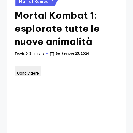
si
Posted
Migliori
Mortal Kombat 1
in
Giochi,
n
Mortal Kombat 1:
Recensioni
-
Dettagliate,
esplorate tutte le
Il
Guide
E
B
nuove animalità
Notizie
l
Dal
Travis D. Simmons
Settembre 25, 2024
Posted
Mondo
o
by
Dei
g
Giochi.
Condividere
d
e
i
V
e
ri