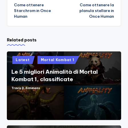
Come ottenere
Come ottenere la
navigation
Starchrom in Once
planula stellare in
Human
Once Human
Related posts
Posted
Latest
Mortal Kombat 1
in
Le 5 migliori Animalità di Mortal
Kombat 1, classificate
Travis D. Simmons
Posted
by