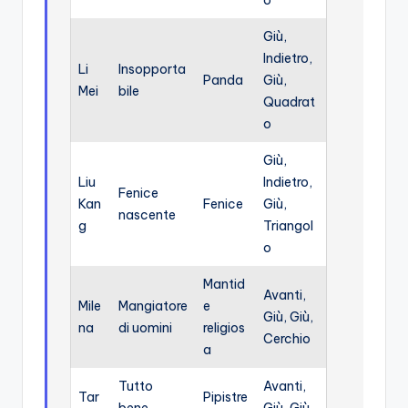
o
Giù,
Indietro,
Li
Insopporta
Panda
Giù,
Mei
bile
Quadrat
o
Giù,
Liu
Indietro,
Fenice
Kan
Fenice
Giù,
nascente
g
Triangol
o
Mantid
Avanti,
Mile
Mangiatore
e
Giù, Giù,
na
di uomini
religios
Cerchio
a
Tutto
Avanti,
Tar
Pipistre