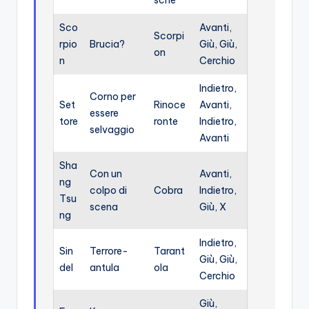
sche
Sco
Avanti,
Scorpi
rpio
Brucia?
Giù, Giù,
on
n
Cerchio
Indietro,
Corno per
Set
Rinoce
Avanti,
essere
tore
ronte
Indietro,
selvaggio
Avanti
Sha
Con un
Avanti,
ng
colpo di
Cobra
Indietro,
Tsu
scena
Giù, X
ng
Indietro,
Sin
Terrore-
Tarant
Giù, Giù,
del
antula
ola
Cerchio
Giù,