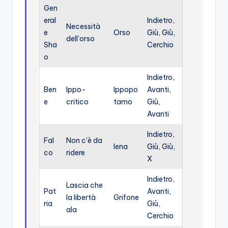
Gen
eral
Indietro,
Necessità
e
Orso
Giù, Giù,
dell'orso
Sha
Cerchio
o
Indietro,
Ben
Ippo-
Ippopo
Avanti,
e
critico
tamo
Giù,
Avanti
Indietro,
Fal
Non c'è da
Iena
Giù, Giù,
co
ridere
X
Indietro,
Lascia che
Pat
Avanti,
la libertà
Grifone
ria
Giù,
ala
Cerchio