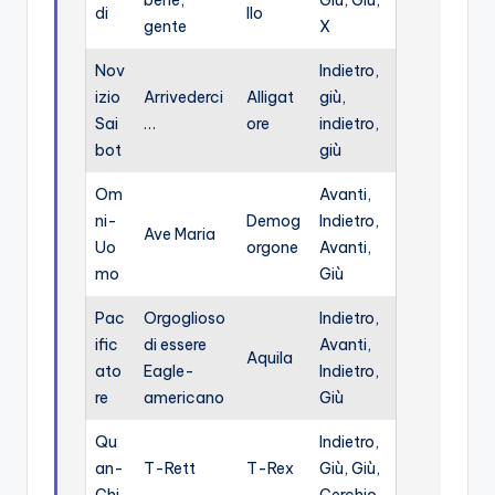
bene,
Giù, Giù,
di
llo
gente
X
Nov
Indietro,
izio
Arrivederci
Alligat
giù,
Sai
…
ore
indietro,
bot
giù
Om
Avanti,
ni-
Demog
Indietro,
Ave Maria
Uo
orgone
Avanti,
mo
Giù
Pac
Orgoglioso
Indietro,
ific
di essere
Avanti,
Aquila
ato
Eagle-
Indietro,
re
americano
Giù
Qu
Indietro,
an-
T-Rett
T-Rex
Giù, Giù,