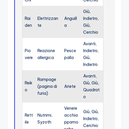
Chi
Cerchio
Giù,
Rai
Elettrizzan
Anguill
Indietro,
den
te
a
Giù,
Cerchio
Avanti,
Pio
Reazione
Pesce
Indietro,
vere
allergica
palla
Giù,
Indietro
Avanti,
Rampage
Reik
Giù, Giù,
(pagina di
Ariete
o
Quadrat
furia)
o
Venere
Giù, Giù,
Rett
Nutrimi,
acchia
Indietro,
ile
Syzoth
ppamo
Cerchio