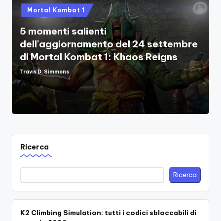
Posted
Mortal Kombat 1
in
5 momenti salienti
dell'aggiornamento del 24 settembre
di Mortal Kombat 1: Khaos Reigns
Travis D. Simmons
Posted
by
Ricerca
Ricerca
K2 Climbing Simulation: tutti i codici sbloccabili di