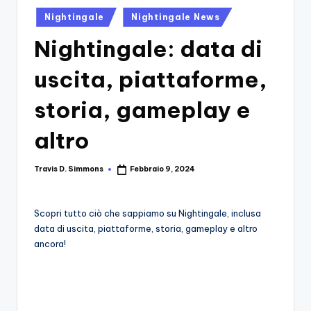
si
Migliori
Posted
Nightingale
Nightingale News
Giochi,
n
in
Recensioni
Nightingale: data di
-
Dettagliate,
Il
Guide
uscita, piattaforme,
E
B
Notizie
storia, gameplay e
l
Dal
Mondo
altro
o
Dei
g
Giochi.
Travis D. Simmons
Febbraio 9, 2024
Posted
d
by
e
Scopri tutto ciò che sappiamo su Nightingale, inclusa
i
data di uscita, piattaforme, storia, gameplay e altro
ancora!
V
e
ri