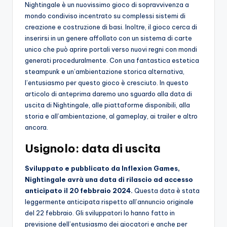
Nightingale è un nuovissimo gioco di sopravvivenza a
o
mondo condiviso incentrato su complessi sistemi di
creazione e costruzione di basi. Inoltre, il gioco cerca di
c
inserirsi in un genere affollato con un sistema di carte
h
unico che può aprire portali verso nuovi regni con mondi
generati proceduralmente. Con una fantastica estetica
i
steampunk e un’ambientazione storica alternativa,
l’entusiasmo per questo gioco è cresciuto. In questo
articolo di anteprima daremo uno sguardo alla data di
uscita di Nightingale, alle piattaforme disponibili, alla
storia e all’ambientazione, al gameplay, ai trailer e altro
ancora.
Usignolo: data di uscita
Sviluppato e pubblicato da Inflexion Games,
Nightingale avrà una data di rilascio ad accesso
anticipato il 20 febbraio 2024.
Questa data è stata
leggermente anticipata rispetto all’annuncio originale
del 22 febbraio. Gli sviluppatori lo hanno fatto in
previsione dell’entusiasmo dei giocatori e anche per