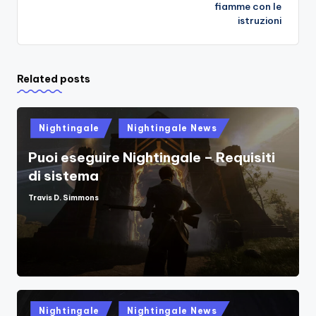
fiamme con le
istruzioni
Related posts
Posted
Nightingale
Nightingale News
in
Puoi eseguire Nightingale – Requisiti
di sistema
Travis D. Simmons
Posted
by
Posted
Nightingale
Nightingale News