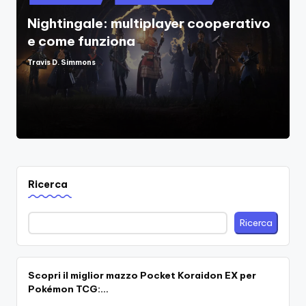
in
Nightingale: multiplayer cooperativo
e come funziona
Travis D. Simmons
Posted
by
Ricerca
Ricerca
Scopri il miglior mazzo Pocket Koraidon EX per
Pokémon TCG:…