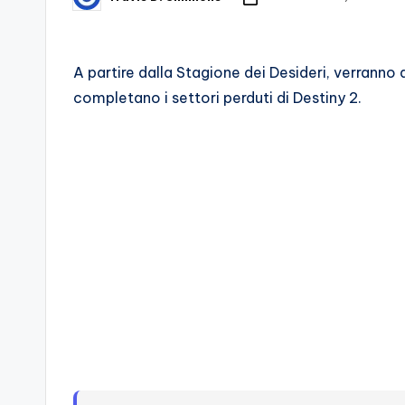
Posted
by
d
e
A partire dalla Stagione dei Desideri, verranno a
completano i settori perduti di Destiny 2.
i
V
e
ri
A
p
p
a