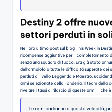
s
s
Destiny 2 offre nuo
i
o
settori perduti in sol
n
Nel loro ultimo post sul blog This Week in Des
a
ricompense aggiuntive per il completamento dei
senza una squadra di fuoco. Era già stato ann
ti
dell’armaiolo a tutte le difficoltà superate dei 
d
perduti di livello Leggenda e Maestro, uccidend
armi selezionate della Fonderia. Il team della c
i
rivelare i tassi di rilascio di queste armi, il che 
G
i
Le armi cadranno a queste velocità, pr