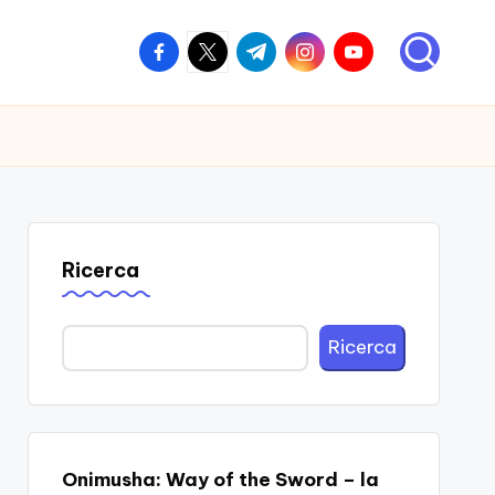
facebook.com
twitter.com
t.me
instagram.com
youtube.com
Ricerca
Ricerca
Onimusha: Way of the Sword – la