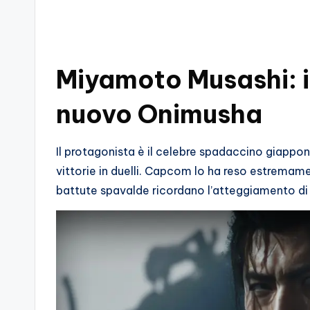
s
s
i
Miyamoto Musashi: i
o
nuovo Onimusha
n
a
Il protagonista è il celebre spadaccino giapp
vittorie in duelli. Capcom lo ha reso estremame
ti
battute spavalde ricordano l’atteggiamento di
d
i
G
i