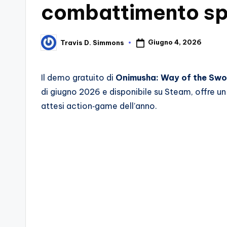
combattimento s
d
e
Giugno 4, 2026
Travis D. Simmons
Posted
by
i
V
Il demo gratuito di
Onimusha: Way of the Swo
di giugno 2026 e disponibile su Steam, offre un
e
attesi action‑game dell’anno.
ri
A
p
p
a