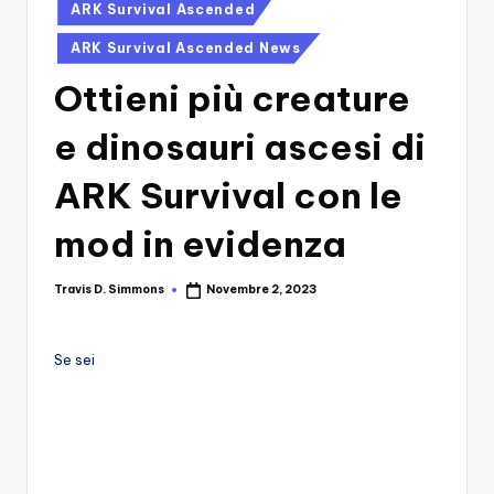
si
Migliori
Posted
ARK Survival Ascended
in
Giochi,
n
ARK Survival Ascended News
Recensioni
-
Dettagliate,
Ottieni più creature
Il
Guide
E
e dinosauri ascesi di
B
Notizie
l
Dal
ARK Survival con le
Mondo
o
mod in evidenza
Dei
g
Giochi.
d
Travis D. Simmons
Novembre 2, 2023
Posted
by
e
i
Se sei
V
e
ri