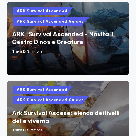
Posted
ARK Survival Ascended
in
ARK Survival Ascended Guides
ARK: Survival Ascended – Novità Il
Centro Dinos e Creature
Travis D. Simmons
Posted
by
Posted
ARK Survival Ascended
in
ARK Survival Ascended Guides
Ark Survival Ascese: elenco dei livelli
delle viverna
Travis D. Simmons
Posted
by