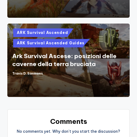
Posted
ARK Survival Ascended
in
ARK Survival Ascended Guides
Ark Survival Ascese: posizioni delle
caverne della terra bruciata
Travis D. Simmons
Posted
by
Comments
No comments yet. Why don’t you start the discussion?