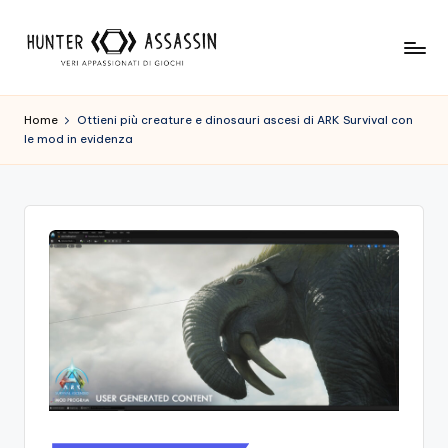
Skip
to
H
Benvenuto
content
Nel
u
Home
Ottieni più creature e dinosauri ascesi di ARK Survival con
Nostro
le mod in evidenza
n
Sito
Di
t
Gioco,
e
Dove
r
L'esperienza
Di
A
Gioco
s
Viene
Prima
s
Di
a
Tutto!
Trova
s
I