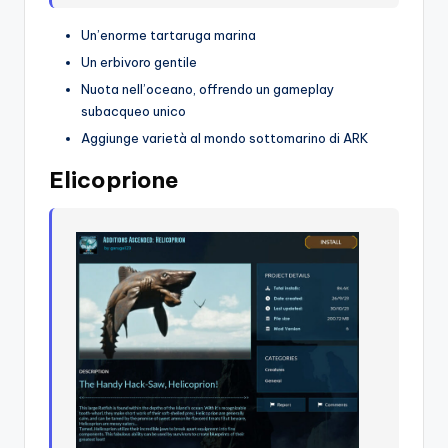
o
Un’enorme tartaruga marina
c
Un erbivoro gentile
h
Nuota nell’oceano, offrendo un gameplay
subacqueo unico
i
Aggiunge varietà al mondo sottomarino di ARK
Elicoprione