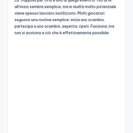
A
all’inizio sembra semplice, ma in realtà molto potenziale
p
viene spesso lasciato inutilizzato. Molti giocatori
seguono una routine semplice: inizia uno scambio,
p
partecipa a uno scambio, aspetta, ripeti. Funziona, ma
a
non si avvicina a ciò che è effettivamente possibile.
s
si
o
n
a
ti
d
i
G
i