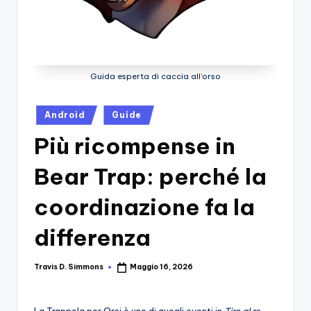
si
Migliori
Giochi,
n
Recensioni
-
Dettagliate,
Il
Guide
Guida esperta di caccia all'orso
E
B
Notizie
l
Posted
Dal
Android
Guide
in
Mondo
o
Più ricompense in
Dei
g
Giochi.
Bear Trap: perché la
d
coordinazione fa la
e
i
differenza
V
Travis D. Simmons
Maggio 16, 2026
e
Posted
by
ri
La Trappola per Orsi è uno di quegli eventi in
Tiro al re