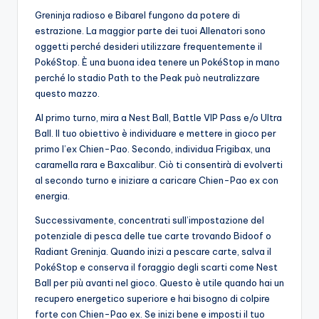
Greninja radioso e Bibarel fungono da potere di
estrazione. La maggior parte dei tuoi Allenatori sono
oggetti perché desideri utilizzare frequentemente il
PokéStop. È una buona idea tenere un PokéStop in mano
perché lo stadio Path to the Peak può neutralizzare
questo mazzo.
Al primo turno, mira a Nest Ball, Battle VIP Pass e/o Ultra
Ball. Il tuo obiettivo è individuare e mettere in gioco per
primo l’ex Chien-Pao. Secondo, individua Frigibax, una
caramella rara e Baxcalibur. Ciò ti consentirà di evolverti
al secondo turno e iniziare a caricare Chien-Pao ex con
energia.
Successivamente, concentrati sull’impostazione del
potenziale di pesca delle tue carte trovando Bidoof o
Radiant Greninja. Quando inizi a pescare carte, salva il
PokéStop e conserva il foraggio degli scarti come Nest
Ball per più avanti nel gioco. Questo è utile quando hai un
recupero energetico superiore e hai bisogno di colpire
forte con Chien-Pao ex. Se inizi bene e imposti il ​​tuo