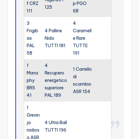
f CRZ
p PGO
125
111
68
3
4
Frigib
4 Palline
Caramell
ax
Nido
e Rare
PAL
TUTTI 181
TUTTE
58
191
1
4
1 Carrello
Mana
Recupero
di
phy
energetico
scambio
BRS
superiore
ASR 154
41
PAL 189
1
Grenin
ja
4 Ultra Ball
radios
TUTTI 196
o ASR