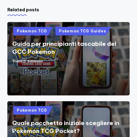
Related posts
Posted
Pokemon TCG
Pokemon TCG Guides
in
Guida per principianti tascabile del
GCC Pokemon
Travis D. Simmons
Posted
by
Posted
Pokemon TCG
in
Quale pacchetto iniziale scegliere in
Pokemon TCG Pocket?