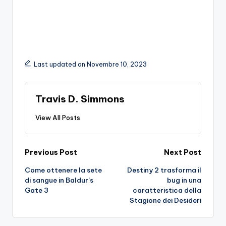
Last updated on Novembre 10, 2023
Travis D. Simmons
View All Posts
Post
Previous Post
Next Post
Come ottenere la sete
Destiny 2 trasforma il
navigation
di sangue in Baldur’s
bug in una
Gate 3
caratteristica della
Stagione dei Desideri