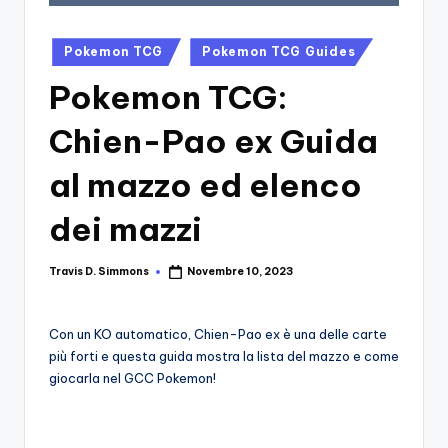
si
Migliori
Giochi,
n
Posted
Recensioni
Pokemon TCG
Pokemon TCG Guides
-
in
Dettagliate,
Pokemon TCG:
Il
Guide
E
B
Chien-Pao ex Guida
Notizie
l
Dal
al mazzo ed elenco
Mondo
o
Dei
dei mazzi
g
Giochi.
d
Travis D. Simmons
Novembre 10, 2023
Posted
by
e
i
Con un KO automatico, Chien-Pao ex è una delle carte
più forti e questa guida mostra la lista del mazzo e come
V
giocarla nel GCC Pokemon!
e
ri