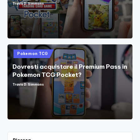
Travis D. Simmons
Posted
by
Posted
Pokemon TCG
in
Dovresti acquistare il Premium Pass in
Pokemon TCG Pocket?
Travis D. Simmons
Posted
by