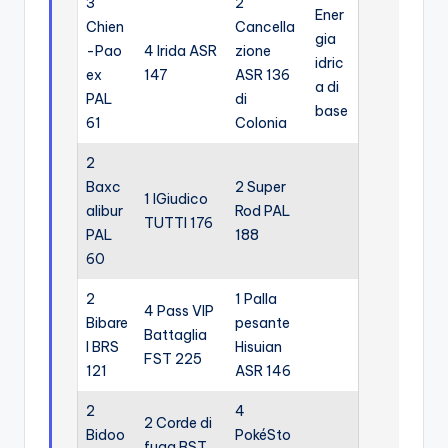
3
2
Ener
Chien
Cancella
gia
-Pao
4 Irida ASR
zione
idric
ex
147
ASR 136
a di
PAL
di
base
61
Colonia
2
Baxc
2 Super
1 IGiudico
alibur
Rod PAL
TUTTI 176
PAL
188
60
2
1 Palla
4 Pass VIP
Bibare
pesante
Battaglia
l BRS
Hisuian
FST 225
121
ASR 146
2
4
2 Corde di
Bidoo
PokéSto
fuga BST