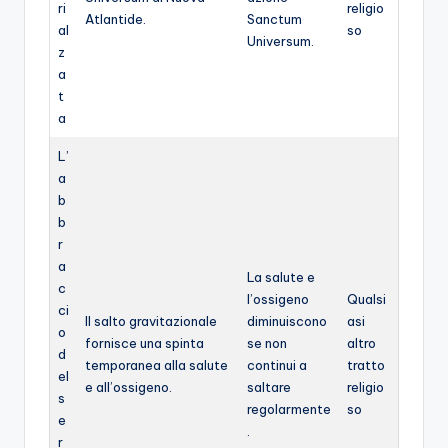
ri
religio
Atlantide.
Sanctum
al
so
Universum.
z
a
t
a
L’
a
b
b
r
a
La salute e
c
l’ossigeno
Qualsi
ci
Il salto gravitazionale
diminuiscono
asi
o
fornisce una spinta
se non
altro
d
temporanea alla salute
continui a
tratto
el
e all’ossigeno.
saltare
religio
s
regolarmente
so
e
.
r