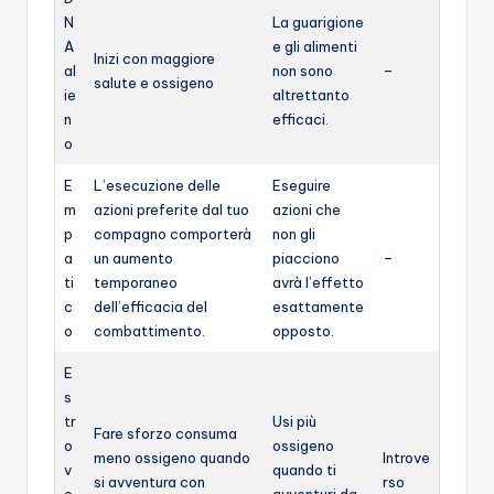
N
La guarigione
A
e gli alimenti
Inizi con maggiore
al
non sono
–
salute e ossigeno
ie
altrettanto
n
efficaci.
o
E
L’esecuzione delle
Eseguire
m
azioni preferite dal tuo
azioni che
p
compagno comporterà
non gli
a
un aumento
piacciono
–
ti
temporaneo
avrà l’effetto
c
dell’efficacia del
esattamente
o
combattimento.
opposto.
E
s
tr
Usi più
Fare sforzo consuma
o
ossigeno
meno ossigeno quando
Introve
v
quando ti
si avventura con
rso
e
avventuri da