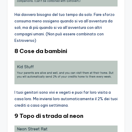
Hai davvero bisogno del tuo tempo da solo. Fare sforzo
consuma meno ossigeno quando si va all’avventura da
soli, ma di più quando si va all’avventura con altri
compagni umani. (Non può essere combinato con
Estroverso)
8 Cose da bambini
I tuoi genitori sono vivi e vegeti e puoi far loro visita a
casa loro. Ma invierai loro automaticamente il 2% dei tuoi
crediti a casa ogni settimana.
9 Topo di strada al neon