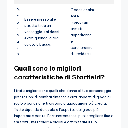
Ri
Occasionalm
c
ente,
Essere messo alle
e
mercenari
strette ti dà un
r
armati
vantaggio: fai danni
–
c
appariranno
extra quando la tua
a
e
salute è bassa.
t
cercheranno
o
di ucciderti
Quali sono le migliori
caratteristiche di Starfield?
I tratti migliori sono quelli che danno al tuo personaggio
prestazioni di combattimento extra, aspetti di gioco di
ruolo o bonus che ti aiutano a guadagnare più crediti.
Tutto dipende da quale è l’aspetto del gioco più
importante per te. Fortunatamente, puoi scegliere fino a
tre tratti, mescolarne alcuni e ottimizzare il tuo