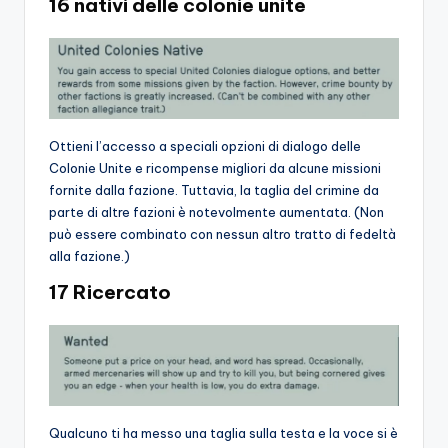
16 nativi delle colonie unite
Ottieni l’accesso a speciali opzioni di dialogo delle
Colonie Unite e ricompense migliori da alcune missioni
fornite dalla fazione. Tuttavia, la taglia del crimine da
parte di altre fazioni è notevolmente aumentata. (Non
può essere combinato con nessun altro tratto di fedeltà
alla fazione.)
17 Ricercato
Qualcuno ti ha messo una taglia sulla testa e la voce si è