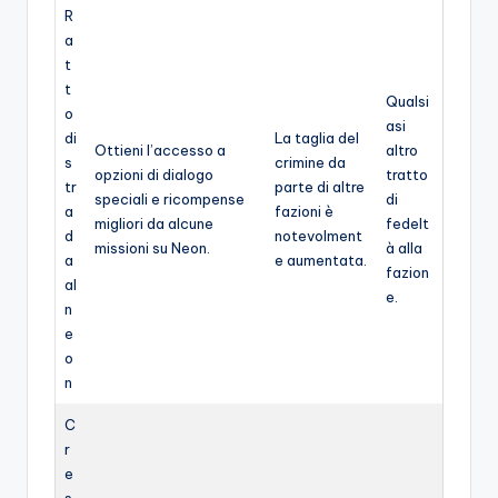
R
a
t
t
Qualsi
o
asi
di
La taglia del
Ottieni l’accesso a
altro
s
crimine da
opzioni di dialogo
tratto
tr
parte di altre
speciali e ricompense
di
a
fazioni è
migliori da alcune
fedelt
d
notevolment
missioni su Neon.
à alla
a
e aumentata.
fazion
al
e.
n
e
o
n
C
r
e
s