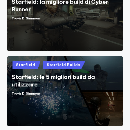
Starfield: la migliore build di Cyber ​​
Runner
Travis D. Simmons
Posted
by
Posted
Starfield
Starfield Builds
in
Starfield: le 5 migliori build da
utilizzare
Travis D. Simmons
Posted
by