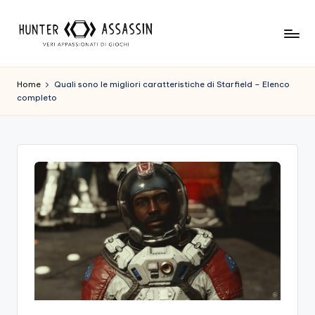
Skip
to
H
Benvenuto
content
Nel
u
Home
Quali sono le migliori caratteristiche di Starfield – Elenco
Nostro
completo
n
Sito
Di
t
Gioco,
e
Dove
r
L'esperienza
Di
A
Gioco
s
Viene
Prima
s
Di
a
Tutto!
Trova
s
I