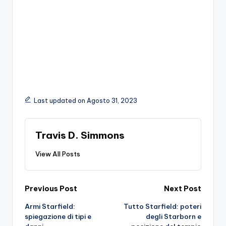
Last updated on Agosto 31, 2023
Travis D. Simmons
View All Posts
Post
Previous Post
Next Post
Armi Starfield:
Tutto Starfield: poteri
navigation
spiegazione di tipi e
degli Starborn e