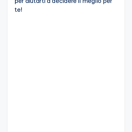
per aiutarti a decidere il meglio per
A
te!
p
p
a
s
si
o
n
a
ti
d
i
G
i