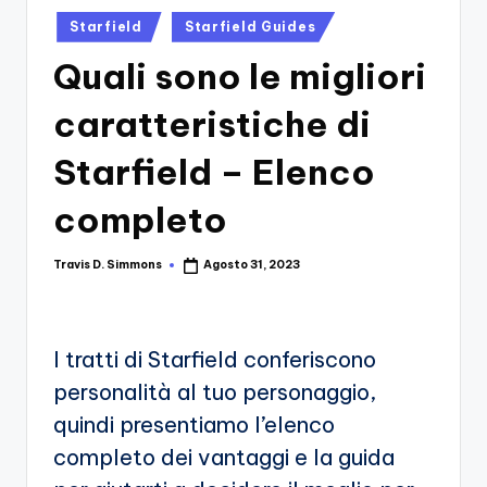
si
Migliori
Posted
Starfield
Starfield Guides
Giochi,
n
in
Recensioni
Quali sono le migliori
-
Dettagliate,
Il
Guide
caratteristiche di
E
B
Notizie
Starfield – Elenco
l
Dal
Mondo
completo
o
Dei
g
Giochi.
Travis D. Simmons
Agosto 31, 2023
Posted
d
by
e
i
I tratti di Starfield conferiscono
personalità al tuo personaggio,
V
quindi presentiamo l’elenco
e
completo dei vantaggi e la guida
ri