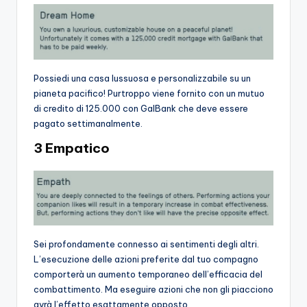
Possiedi una casa lussuosa e personalizzabile su un
pianeta pacifico! Purtroppo viene fornito con un mutuo
di credito di 125.000 con GalBank che deve essere
pagato settimanalmente.
3 Empatico
Sei profondamente connesso ai sentimenti degli altri.
L’esecuzione delle azioni preferite dal tuo compagno
comporterà un aumento temporaneo dell’efficacia del
combattimento. Ma eseguire azioni che non gli piacciono
avrà l’effetto esattamente opposto.