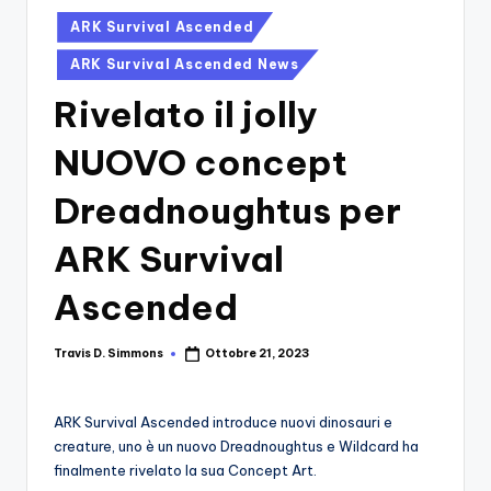
si
Migliori
Posted
ARK Survival Ascended
Giochi,
n
in
Recensioni
ARK Survival Ascended News
-
Dettagliate,
Rivelato il jolly
Il
Guide
E
B
NUOVO concept
Notizie
l
Dal
Dreadnoughtus per
Mondo
o
Dei
ARK Survival
g
Giochi.
d
Ascended
e
Travis D. Simmons
Ottobre 21, 2023
i
Posted
by
V
ARK Survival Ascended introduce nuovi dinosauri e
e
creature, uno è un nuovo Dreadnoughtus e Wildcard ha
ri
finalmente rivelato la sua Concept Art.