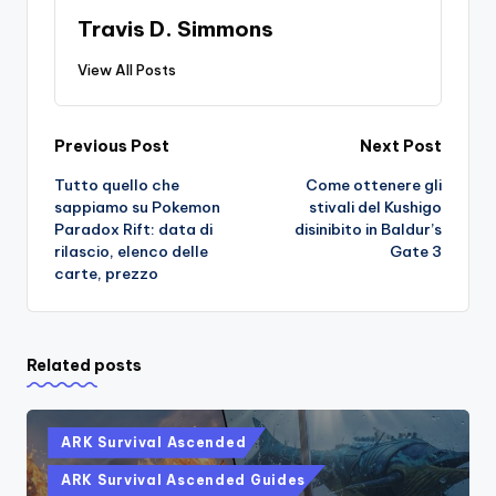
Travis D. Simmons
View All Posts
Post
Previous Post
Next Post
Tutto quello che
Come ottenere gli
navigation
sappiamo su Pokemon
stivali del Kushigo
Paradox Rift: data di
disinibito in Baldur’s
rilascio, elenco delle
Gate 3
carte, prezzo
Related posts
Posted
ARK Survival Ascended
in
ARK Survival Ascended Guides