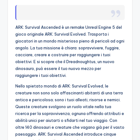
o
c
ARK: Survival Ascended è un remake Unreal Engine 5 del
h
gioco originale ARK: Survival Evolved. Trasporta i
i
giocatori in un mondo misterioso pieno di pericoli ad ogni
angolo. La tua missione è chiara: sopravvivere, fuggire,
cacciare, creare e costruire per raggiungere i tuoi
obiettivi. E si scopre che il Dreadnoughtus, un nuovo
dinosauro, può essere il tuo nuovo mezzo per
raggiungere i tuoi obiettivi.
Nello spietato mondo di ARK: Survival Evolved, le
creature non sono solo affascinanti abitanti di una terra
antica e pericolosa; sono i tuoi alleati, risorse e nemici.
Queste creature svolgono un ruolo vitale nella tua
ricerca per la sopravvivenza, ognuna offrendo attributi e
abilità unici per aiutarti o sfidarti nel tuo viaggio. Con
oltre 140 dinosauri e creature che vagano già per il vasto
paesaggio. ARK: Survival Ascended introduce cinque