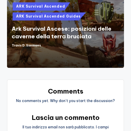
Posted
ARK Survival Ascended
in
ARK Survival Ascended Guides
Ark Survival Ascese: posizioni delle
caverne della terra bruciata
Travis D. Simmons
Posted
by
Comments
No comments yet. Why don’t you start the discussion?
Lascia un commento
Il tuo indirizzo email non sarà pubblicato.
I campi