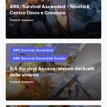
ARK: Survival Ascended – Novità Il
Centro Dinos e Creature
Travis D. Simmons
Posted
by
Posted
ARK Survival Ascended
in
ARK Survival Ascended Guides
Ark Survival Ascese: elenco dei livelli
delle viverna
Travis D. Simmons
Posted
by