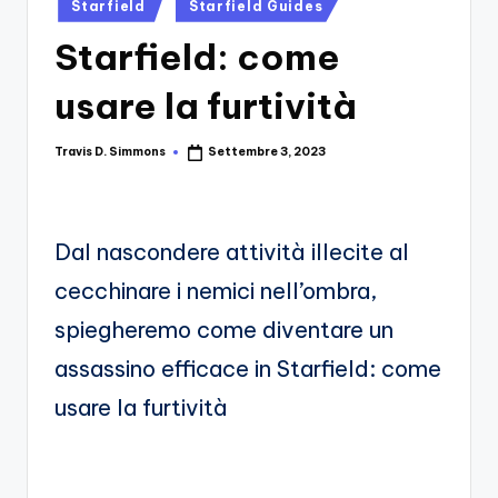
si
Posted
Migliori
Starfield
Starfield Guides
in
Giochi,
n
Starfield: come
Recensioni
-
Dettagliate,
usare la furtività
Il
Guide
E
B
Travis D. Simmons
Settembre 3, 2023
Notizie
Posted
by
l
Dal
Mondo
o
Dei
Dal nascondere attività illecite al
g
Giochi.
cecchinare i nemici nell’ombra,
d
e
spiegheremo come diventare un
i
assassino efficace in Starfield: come
V
usare la furtività
e
ri