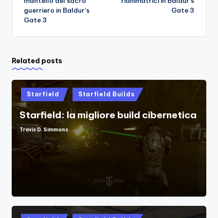
mantello del sacro
rianimatrici in Baldur’s
guerriero in Baldur’s
Gate 3
Gate 3
Related posts
Posted
Starfield
Starfield Builds
in
Starfield: la migliore build cibernetica
Travis D. Simmons
Posted
by
Posted