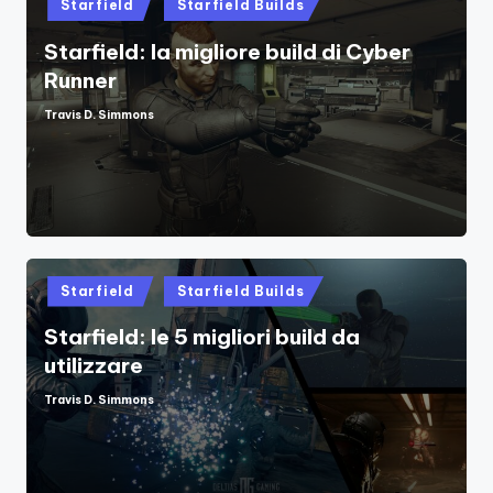
Starfield
Starfield Builds
in
Starfield: la migliore build di Cyber ​​
Runner
Travis D. Simmons
Posted
by
Posted
Starfield
Starfield Builds
in
Starfield: le 5 migliori build da
utilizzare
Travis D. Simmons
Posted
by