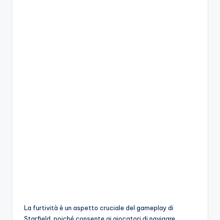
A
p
p
a
s
si
o
n
a
ti
d
i
G
La furtività è un aspetto cruciale del gameplay di
i
Starfield, poiché consente ai giocatori di navigare