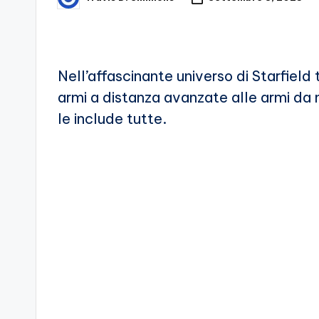
Posted
by
d
e
Nell’affascinante universo di Starfield
i
armi a distanza avanzate alle armi da 
V
le include tutte.
e
ri
A
p
p
a