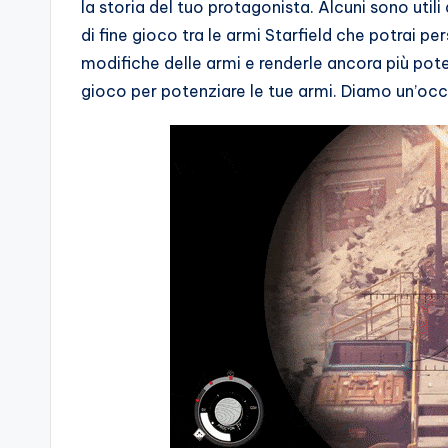
la storia del tuo protagonista. Alcuni sono utili
o
di fine gioco tra le armi Starfield che potrai pe
c
modifiche delle armi e renderle ancora più pote
gioco per potenziare le tue armi. Diamo un’occh
h
i