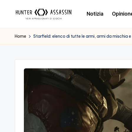
Notizia
Opinion
Skip
to
H
Benvenuto
content
Nel
u
Home
Starfield: elenco di tutte le armi, armi da mischia 
Nostro
n
Sito
Di
t
Gioco,
e
Dove
L'esperienza
r
Di
A
Gioco
s
Viene
Prima
s
Di