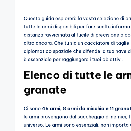
s
s
Questa guida esplorerà la vasta selezione di arm
i
tutte le armi disponibili per fare scelte infor
distanza ravvicinata al fucile di precisione a c
o
altro ancora. Che tu sia un cacciatore di taglie
n
diplomatico spaziale che difende la tua nave 
è essenziale per raggiungere i tuoi obiettivi.
a
Elenco di tutte le ar
ti
d
granate
i
Ci sono
45 armi, 8 armi da mischia e 11 grana
G
le armi provengono dal saccheggio di nemici, fo
i
universo. Le armi sono essenziali, non importa c