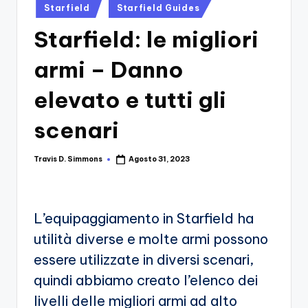
si
Migliori
Posted
Starfield
Starfield Guides
Giochi,
in
n
Starfield: le migliori
Recensioni
-
Dettagliate,
armi – Danno
Il
Guide
E
B
elevato e tutti gli
Notizie
l
Dal
scenari
Mondo
o
Dei
g
Travis D. Simmons
Agosto 31, 2023
Giochi.
Posted
by
d
e
L’equipaggiamento in Starfield ha
i
utilità diverse e molte armi possono
V
essere utilizzate in diversi scenari,
e
quindi abbiamo creato l’elenco dei
ri
livelli delle migliori armi ad alto