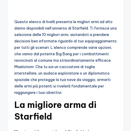
o
c
Questo elenco di livelli presenta le migliori armi ad alto
h
danno disponibili nell’universo di Starfield. Ti fornisce una
selezione delle 10 migliori armi, aiutandoti a prendere
i
decisioni ben informate riguardo al tuo equipaggiamento
per tutti gli scenari. L’elenco comprende varie opzioni,
che vanno dal potente Big Bang per i combattimenti
ravvicinati al comune ma straordinariamente efficace
Maelstrom. Che tu sia un cacciatore di taglie
interstellare, un audace esploratore o un diplomatico
spaziale che protegge la tua nave da viaggio, armarti
delle armi più potenti si rivelerà fondamentale per
raggiungere i tuoi obiettivi.
La migliore arma di
Starfield