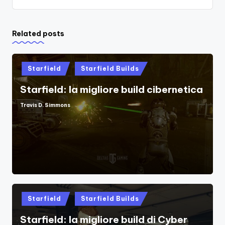
Related posts
Posted
Starfield
Starfield Builds
in
Starfield: la migliore build cibernetica
Travis D. Simmons
Posted
by
Posted
Starfield
Starfield Builds
in
Starfield: la migliore build di Cyber ​​