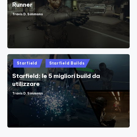
Runner
Travis D. Simmons
Posted
by
Posted
Starfield
Starfield Builds
in
Starfield: le 5 migliori build da
utilizzare
Travis D. Simmons
Posted
by