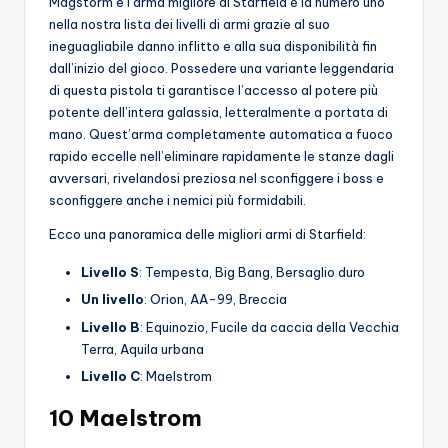
Magstorm è l’arma migliore di Starfield e la numero uno
nella nostra lista dei livelli di armi grazie al suo
ineguagliabile danno inflitto e alla sua disponibilità fin
dall’inizio del gioco. Possedere una variante leggendaria
di questa pistola ti garantisce l’accesso al potere più
potente dell’intera galassia, letteralmente a portata di
mano. Quest’arma completamente automatica a fuoco
rapido eccelle nell’eliminare rapidamente le stanze dagli
avversari, rivelandosi preziosa nel sconfiggere i boss e
sconfiggere anche i nemici più formidabili.
Ecco una panoramica delle migliori armi di Starfield:
Livello S
: Tempesta, Big Bang, Bersaglio duro
Un livello
: Orion, AA-99, Breccia
Livello B
: Equinozio, Fucile da caccia della Vecchia
Terra, Aquila urbana
Livello C
: Maelstrom
10 Maelstrom