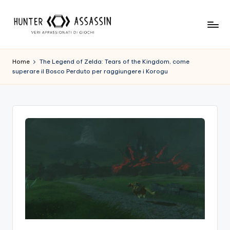
Skip
to
H
Benvenuto
content
Nel
u
Home
The Legend of Zelda: Tears of the Kingdom, come
Nostro
superare il Bosco Perduto per raggiungere i Korogu
n
Sito
Di
t
Gioco,
e
Dove
r
L'esperienza
Di
A
Gioco
s
Viene
Prima
s
Di
a
Tutto!
Trova
s
I