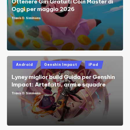
Ottenere Giri Gratuiti Coin Master di
Oggi per maggio 2026
Travis D. Simmons
Posted
by
Posted
Android
Genshin Impact
iPad
in
Lyney miglior build Guida per Genshin
Impact: Artefatti, armi e squadre
Travis D. Simmons
Posted
by