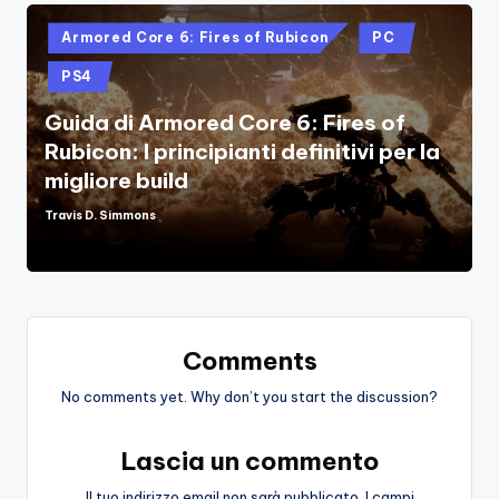
Posted
Armored Core 6: Fires of Rubicon
PC
in
PS4
Guida di Armored Core 6: Fires of
Rubicon: I principianti definitivi per la
migliore build
Travis D. Simmons
Posted
by
Comments
No comments yet. Why don’t you start the discussion?
Lascia un commento
Il tuo indirizzo email non sarà pubblicato.
I campi