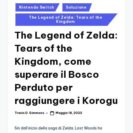
si
Migliori
Posted
Nintendo Switch
Soluzione
Giochi,
n
in
Recensioni
The Legend of Zelda: Tears of the
-
Dettagliate,
Kingdom
Il
Guide
The Legend of Zelda:
E
B
Notizie
Tears of the
l
Dal
Mondo
o
Kingdom, come
Dei
g
Giochi.
superare il Bosco
d
Perduto per
e
i
raggiungere i Korogu
V
Travis D. Simmons
Maggio 18, 2023
Posted
e
by
ri
Sin dall’inizio della saga di Zelda, Lost Woods ha