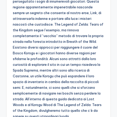
perseguitato i sogni di innumerevoli giocatori.
Questa
A
regione apparentemente impenetrabile nasconde
p
sempre un segreto che consente al nostro eroe, Link, di
attraversarla indenne e portare alla luce i misteri
p
nascosti che custodisce.
The Legend of Zelda: Tears of
a
the Kingdom segue l’esempio, ma rinnova
completamente il “vecchio” metodo di trovare la propria
s
strada nella foresta introdotto in Breath of the Wild.
si
Esistono diversi approcci per raggiungere il cuore del
Bosco Korogu e i giocatori hanno diverse ragioni per
o
sfidarne le profondità.
Alcuni sono attratti dalla loro
n
curiosità di esplorare il sito in cui un tempo risiedeva la
Spada Suprema, mentre altri sono alla ricerca di
a
Castonne, un utile Korogu che può espandere il loro
ti
spazio di inventario in cambio della raccolta di piccoli
semi.
E, naturalmente, ci sono quelli che si sforzano
d
semplicemente di navigare nei boschi senza perdere la
i
strada.
All’interno di questa guida dedicata ai Lost
Woods e al Korogu Wood di The Legend of Zelda: Tears
G
of the Kingdom, divulgheremo tutto quello che c’è da
i
sapere su questi straordinari luoghi.