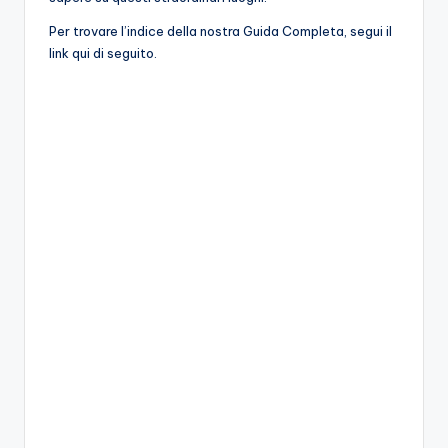
o
Per trovare l’indice della nostra Guida Completa, segui il
link qui di seguito.
c
h
i