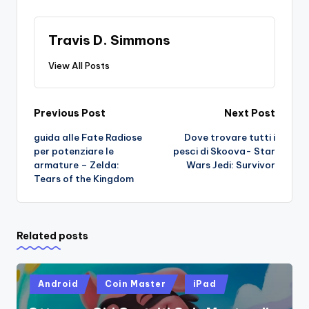
Travis D. Simmons
View All Posts
Post
Previous Post
Next Post
guida alle Fate Radiose
Dove trovare tutti i
navigation
per potenziare le
pesci di Skoova- Star
armature – Zelda:
Wars Jedi: Survivor
Tears of the Kingdom
Related posts
Posted
Android
Coin Master
iPad
in