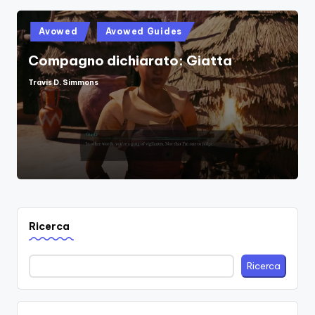
Posted
Avowed
Avowed Guides
in
Compagno dichiarato: Giatta
Travis D. Simmons
Posted
by
Ricerca
Ricerca