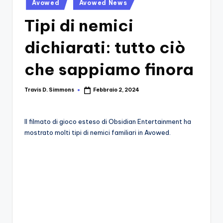
si
Posted
Migliori
Avowed
Avowed News
in
Giochi,
n
Tipi di nemici
Recensioni
-
Dettagliate,
dichiarati: tutto ciò
Il
Guide
E
B
che sappiamo finora
Notizie
l
Dal
Travis D. Simmons
Febbraio 2, 2024
Posted
Mondo
o
by
Dei
g
Giochi.
Il filmato di gioco esteso di Obsidian Entertainment ha
d
mostrato molti tipi di nemici familiari in Avowed.
e
i
V
e
ri