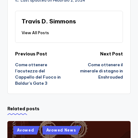
Last updated on Febbraio 2, 2024
Travis D. Simmons
View All Posts
Post
Previous Post
Next Post
Come ottenere
Come ottenere il
navigation
l’acutezza del
minerale di stagno in
Cappello del Fuoco in
Enshrouded
Baldur’s Gate 3
Related posts
Posted
Avowed
Avowed News
in