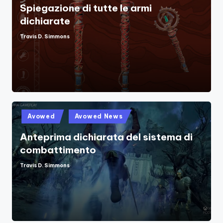
Spiegazione di tutte le armi
dichiarate
Travis D. Simmons
Posted
by
Posted
Avowed
Avowed News
in
Anteprima dichiarata del sistema di
combattimento
Travis D. Simmons
Posted
by