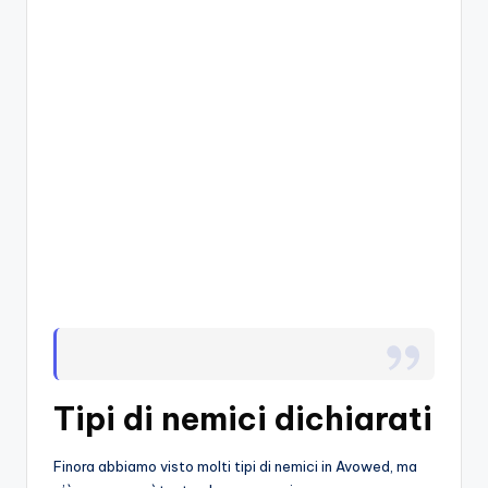
A
p
p
a
s
si
o
n
a
ti
d
i
Tipi di nemici dichiarati
G
Finora abbiamo visto molti tipi di nemici in Avowed, ma
i