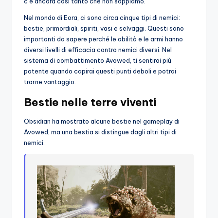
c’è ancora così tanto che non sappiamo.
o
Nel mondo di Eora, ci sono circa cinque tipi di nemici:
c
bestie, primordiali, spiriti, vasi e selvaggi. Questi sono
importanti da sapere perché le abilità e le armi hanno
h
diversi livelli di efficacia contro nemici diversi. Nel
i
sistema di combattimento Avowed, ti sentirai più
potente quando capirai questi punti deboli e potrai
trarne vantaggio.
Bestie nelle terre viventi
Obsidian ha mostrato alcune bestie nel gameplay di
Avowed, ma una bestia si distingue dagli altri tipi di
nemici.