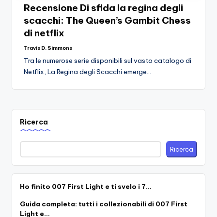
si
Migliori
Recensione Di sfida la regina degli
Giochi,
n
scacchi: The Queen’s Gambit Chess
Recensioni
-
di netflix
Dettagliate,
Il
Guide
Travis D. Simmons
Posted
by
E
Tra le numerose serie disponibili sul vasto catalogo di
B
Notizie
Netflix, La Regina degli Scacchi emerge…
l
Dal
Mondo
o
Dei
g
Giochi.
Ricerca
d
e
Ricerca
i
V
Ho finito 007 First Light e ti svelo i 7…
e
Guida completa: tutti i collezionabili di 007 First
ri
Light e…