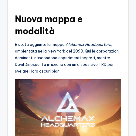
o
Nuova mappa e
c
h
modalità
i
È stata aggiunta la mappa
Alchemax Headquarters
,
ambientata nella New York del 2099. Qui le corporazioni
dominanti nascondono esperimenti segreti, mentre
Devil Dinosaur fa irruzione con un dispositivo TRD per
svelare i loro oscuri piani.