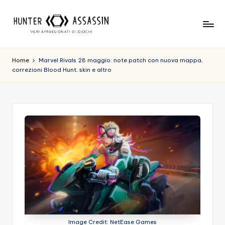
Skip
to
H
Benvenuto
content
Nel
u
Home
Marvel Rivals 28 maggio: note patch con nuova mappa,
Nostro
correzioni Blood Hunt, skin e altro
n
Sito
Di
t
Gioco,
e
Dove
r
L'esperienza
Di
A
Gioco
s
Viene
Prima
s
Di
a
Tutto!
Trova
s
I
Image Credit: NetEase Games