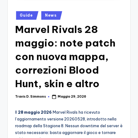
si
Migliori
Giochi,
n
Posted
Recensioni
Guide
News
-
in
Dettagliate,
Marvel Rivals 28
Il
Guide
E
B
maggio: note patch
Notizie
l
Dal
con nuova mappa,
Mondo
o
Dei
correzioni Blood
g
Giochi.
d
Hunt, skin e altro
e
Travis D. Simmons
Maggio 29, 2026
Posted
i
by
V
Il
28 maggio 2026
Marvel Rivals ha ricevuto
l’aggiornamento versione 20260528, introdotto nella
e
roadmap della Stagione 8. Nessun downtime del server è
ri
stato necessario: basta aggiornare il gioco e tornare