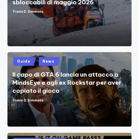
sbloccabili di maggio 2026
Travis D. Simmons
Posted
by
Posted
Guide
News
in
Il capo di GTA 6 lancia un attacco a
MindsEye e agli ex Rockstar per aver
copiato il gioco
Travis D. Simmons
Posted
by