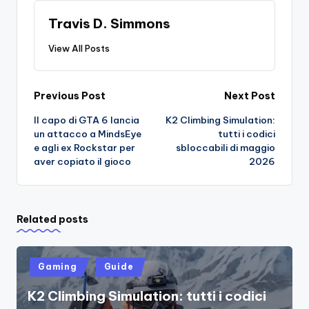
Travis D. Simmons
View All Posts
Post
Previous Post
Next Post
Il capo di GTA 6 lancia
K2 Climbing Simulation:
navigation
un attacco a MindsEye
tutti i codici
e agli ex Rockstar per
sbloccabili di maggio
aver copiato il gioco
2026
Related posts
Posted
Gaming
Guide
in
K2 Climbing Simulation: tutti i codici