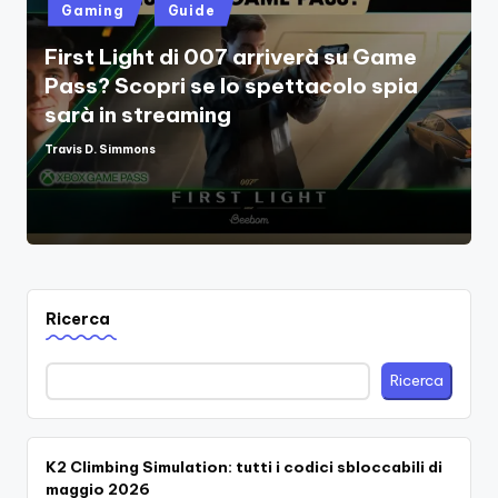
Posted
Gaming
Guide
in
First Light di 007 arriverà su Game
Pass? Scopri se lo spettacolo spia
sarà in streaming
Travis D. Simmons
Posted
by
Ricerca
Ricerca
K2 Climbing Simulation: tutti i codici sbloccabili di
maggio 2026