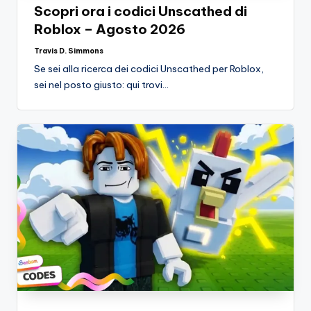
si
Migliori
Scopri ora i codici Unscathed di
Giochi,
n
Roblox – Agosto 2026
Recensioni
-
Dettagliate,
Travis D. Simmons
Posted
by
Il
Guide
Se sei alla ricerca dei codici Unscathed per Roblox,
E
sei nel posto giusto: qui trovi…
B
Notizie
l
Dal
Mondo
o
Dei
g
Giochi.
d
e
i
V
e
ri