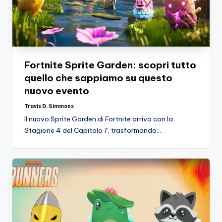
Fortnite Sprite Garden: scopri tutto
quello che sappiamo su questo
nuovo evento
Travis D. Simmons
Posted
by
Il nuovo Sprite Garden di Fortnite arriva con la
Stagione 4 del Capitolo 7, trasformando…