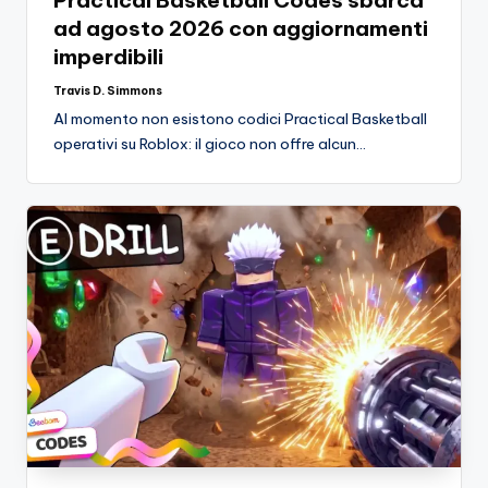
ad agosto 2026 con aggiornamenti
o
imperdibili
c
Travis D. Simmons
h
Posted
by
Al momento non esistono codici Practical Basketball
i
operativi su Roblox: il gioco non offre alcun…