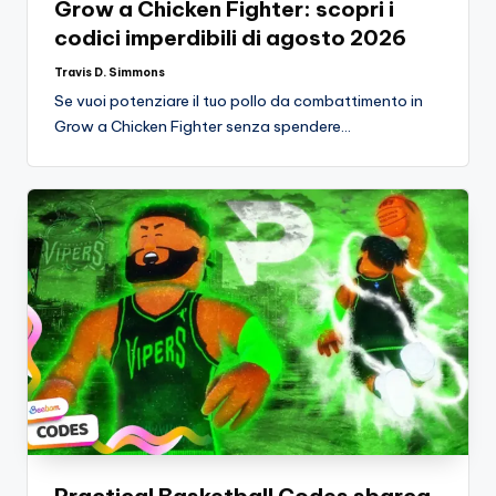
Grow a Chicken Fighter: scopri i
A
codici imperdibili di agosto 2026
p
Travis D. Simmons
Posted
p
by
Se vuoi potenziare il tuo pollo da combattimento in
a
Grow a Chicken Fighter senza spendere…
s
si
o
n
a
ti
d
i
G
i
Practical Basketball Codes sbarca