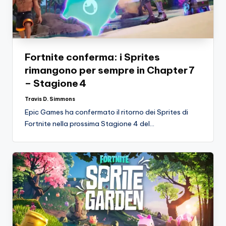
Fortnite conferma: i Sprites
rimangono per sempre in Chapter 7
– Stagione 4
Travis D. Simmons
Posted
by
Epic Games ha confermato il ritorno dei Sprites di
Fortnite nella prossima Stagione 4 del…