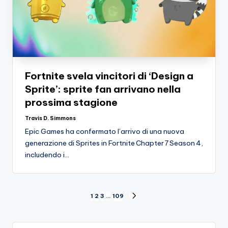
Fortnite svela vincitori di ‘Design a
Sprite’: sprite fan arrivano nella
prossima stagione
Travis D. Simmons
Posted
by
Epic Games ha confermato l’arrivo di una nuova
generazione di Sprites in Fortnite Chapter 7 Season 4,
includendo i…
Paginazione
1
2
3
…
109
NEXT
PAGE
degli