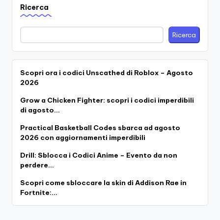
articoli
Ricerca
Ricerca
Scopri ora i codici Unscathed di Roblox – Agosto
2026
Grow a Chicken Fighter: scopri i codici imperdibili
di agosto…
Practical Basketball Codes sbarca ad agosto
2026 con aggiornamenti imperdibili
Drill: Sblocca i Codici Anime – Evento da non
perdere…
Scopri come sbloccare la skin di Addison Rae in
Fortnite:…