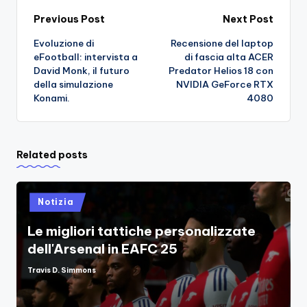
Post
Previous Post
Next Post
Evoluzione di
Recensione del laptop
navigation
eFootball: intervista a
di fascia alta ACER
David Monk, il futuro
Predator Helios 18 con
della simulazione
NVIDIA GeForce RTX
Konami.
4080
Related posts
Posted
Notizia
in
Le migliori tattiche personalizzate
dell'Arsenal in EAFC 25
Travis D. Simmons
Posted
by