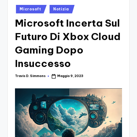
si
Migliori
Posted
Giochi,
n
Microsoft
Notizia
in
Recensioni
-
Microsoft Incerta Sul
Dettagliate,
Il
Guide
Futuro Di Xbox Cloud
E
B
Notizie
Gaming Dopo
l
Dal
Mondo
o
Insuccesso
Dei
g
Giochi.
Travis D. Simmons
Maggio 9, 2023
Posted
d
by
e
i
V
e
ri