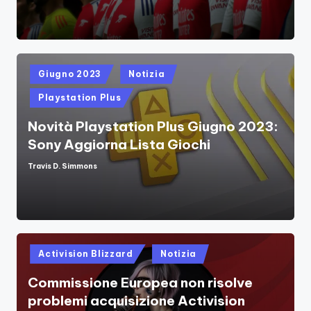
Posted
Giugno 2023
Notizia
in
Playstation Plus
Novità Playstation Plus Giugno 2023:
Sony Aggiorna Lista Giochi
Travis D. Simmons
Posted
by
Posted
Activision Blizzard
Notizia
in
Commissione Europea non risolve
problemi acquisizione Activision