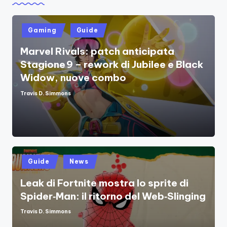
Posted
Gaming
Guide
in
Marvel Rivals: patch anticipata
Stagione 9 – rework di Jubilee e Black
Widow, nuove combo
Travis D. Simmons
Posted
by
Posted
Guide
News
in
Leak di Fortnite mostra lo sprite di
Spider‑Man: il ritorno del Web‑Slinging
Travis D. Simmons
Posted
by