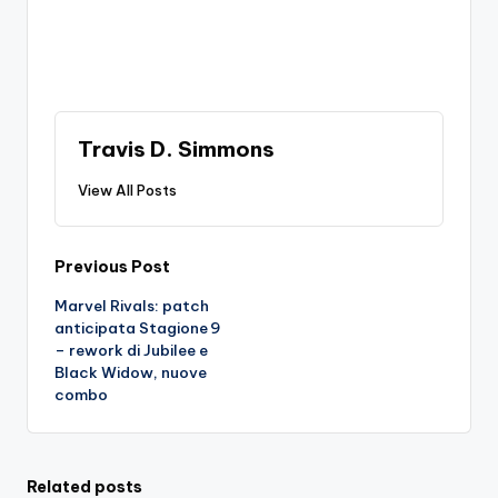
Travis D. Simmons
View All Posts
Post
Previous Post
Marvel Rivals: patch
navigation
anticipata Stagione 9
– rework di Jubilee e
Black Widow, nuove
combo
Related posts