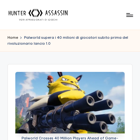
Skip
to
H
Benvenuto
content
Nel
u
Home
Palworld supera i 40 milioni di giocatori subito prima del
Nostro
rivoluzionario lancio 1.0
n
Sito
Di
t
Gioco,
e
Dove
r
L'esperienza
Di
A
Gioco
s
Viene
Prima
s
Di
a
Tutto!
Trova
s
I
Palworld Crosses 40 Million Players Ahead of Game-