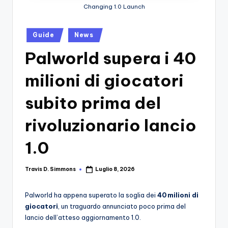
si
Migliori
Changing 1.0 Launch
Giochi,
n
Recensioni
-
Posted
Guide
News
Dettagliate,
in
Il
Guide
Palworld supera i 40
E
B
Notizie
milioni di giocatori
l
Dal
Mondo
subito prima del
o
Dei
g
Giochi.
rivoluzionario lancio
d
1.0
e
i
Travis D. Simmons
Luglio 8, 2026
Posted
by
V
Palworld ha appena superato la soglia dei
40 milioni di
e
giocatori
, un traguardo annunciato poco prima del
ri
lancio dell’atteso aggiornamento 1.0.