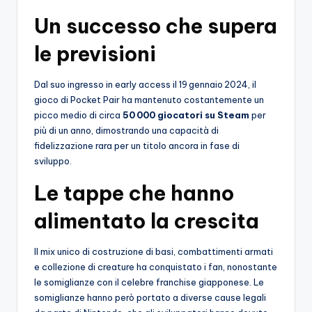
o
Un successo che supera
c
le previsioni
h
i
Dal suo ingresso in early access il 19 gennaio 2024, il
gioco di Pocket Pair ha mantenuto costantemente un
picco medio di circa
50 000 giocatori su Steam
per
più di un anno, dimostrando una capacità di
fidelizzazione rara per un titolo ancora in fase di
sviluppo.
Le tappe che hanno
alimentato la crescita
Il mix unico di costruzione di basi, combattimenti armati
e collezione di creature ha conquistato i fan, nonostante
le somiglianze con il celebre franchise giapponese. Le
somiglianze hanno però portato a diverse cause legali