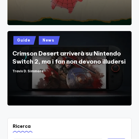
Posted
Guide
News
in
Crimson Desert arriverà su Nintendo
Switch 2, ma i fan non devono illudersi
Travis D. Simmons
Posted
by
Ricerca