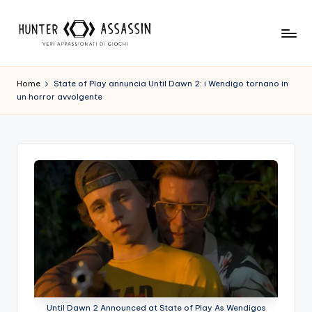
Skip
to
H
Benvenuto
content
Nel
u
Home
State of Play annuncia Until Dawn 2: i Wendigo tornano in
Nostro
un horror avvolgente
n
Sito
Di
t
Gioco,
e
Dove
r
L'esperienza
Di
A
Gioco
s
Viene
Prima
s
Di
a
Tutto!
Trova
s
I
Until Dawn 2 Announced at State of Play As Wendigos