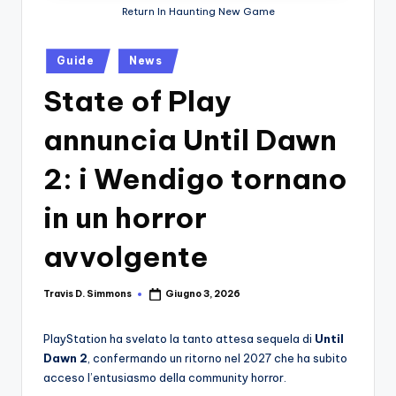
si
Migliori
Return In Haunting New Game
Giochi,
n
Recensioni
-
Posted
Guide
News
Dettagliate,
in
Il
Guide
State of Play
E
B
Notizie
annuncia Until Dawn
l
Dal
Mondo
2: i Wendigo tornano
o
Dei
g
Giochi.
in un horror
d
avvolgente
e
i
Travis D. Simmons
Giugno 3, 2026
Posted
by
V
PlayStation ha svelato la tanto attesa sequela di
Until
e
Dawn 2
, confermando un ritorno nel 2027 che ha subito
ri
acceso l’entusiasmo della community horror.