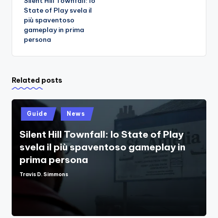
Silent Hill Townfall: lo
navigation
State of Play svela il
più spaventoso
gameplay in prima
persona
Related posts
Posted
Guide
News
in
Silent Hill Townfall: lo State of Play
svela il più spaventoso gameplay in
prima persona
Travis D. Simmons
Posted
by