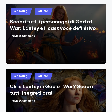
Posted
Gaming
Guide
in
Scopri tutti i personaggi di God of
War: Laufey e il cast voce definitivo
Travis D. Simmons
Posted
by
Posted
Gaming
Guide
in
Chi è Laufey in God of War? Scopri
tutti i segreti ora!
Travis D. Simmons
Posted
by