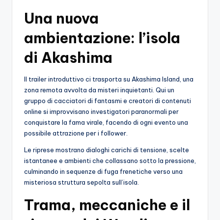
o
Una nuova
c
ambientazione: l’isola
h
di Akashima
i
Il trailer introduttivo ci trasporta su Akashima Island, una
zona remota avvolta da misteri inquietanti. Qui un
gruppo di cacciatori di fantasmi e creatori di contenuti
online si improvvisano investigatori paranormali per
conquistare la fama virale, facendo di ogni evento una
possibile attrazione per i follower.
Le riprese mostrano dialoghi carichi di tensione, scelte
istantanee e ambienti che collassano sotto la pressione,
culminando in sequenze di fuga frenetiche verso una
misteriosa struttura sepolta sull’isola.
Trama, meccaniche e il