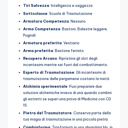
Tiri Salvezza
: Intelligenza e saggezza
Sottoclasse
: Scuola di Trasmutazione
Armatura
Competenza
: Nessuno
Arma
Competenza
: Bastoni, Balestre leggere,
Pugnali
Armatura preferita
: Vestiario
Arma preferita
: Bastone ferrato
Recupero Arcano
: Ripristina gli slot degli
incantesimi mentre sei fuori dal combattimento.
Esperto di Trasmutazione
: Gli incantesimi di
trasmutazione delle pergamene costano la metà.
Alchimia sperimentale
: Puoi preparare due
soluzioni alchemiche invece di una quando combini
gli estratti se superi una prova di Medicina con CD
15.
Pietra del Trasmutatore
: Conserva parte della
tua magia di trasmutazione in una piccola pietra.
Cambiaforma
: Trasformati in una ghiandaia blu, in