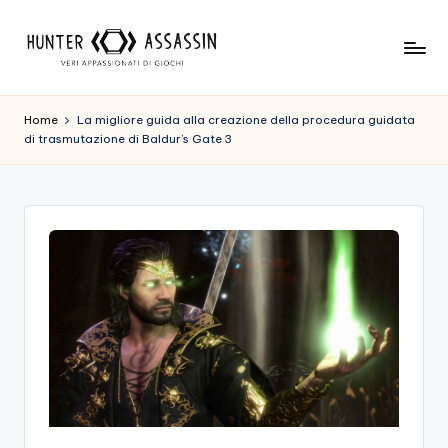
Skip
to
H
Benvenuto
content
Nel
u
Home
La migliore guida alla creazione della procedura guidata
Nostro
di trasmutazione di Baldur’s Gate 3
n
Sito
Di
t
Gioco,
e
Dove
r
L'esperienza
Di
A
Gioco
s
Viene
Prima
s
Di
a
Tutto!
Trova
s
I