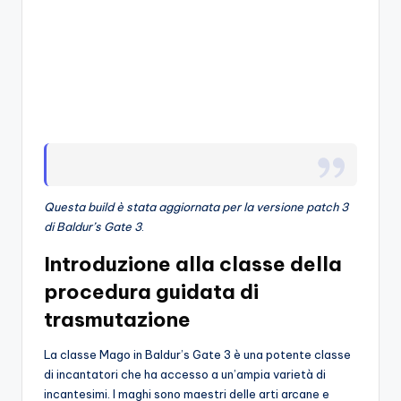
o
c
h
i
Questa build è stata aggiornata per la versione patch 3
di Baldur’s Gate 3
.
Introduzione alla classe della
procedura guidata di
trasmutazione
La classe Mago in Baldur’s Gate 3 è una potente classe
di incantatori che ha accesso a un’ampia varietà di
incantesimi. I maghi sono maestri delle arti arcane e