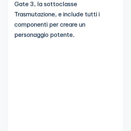
A
Gate 3, la sottoclasse
p
Trasmutazione, e include tutti i
p
componenti per creare un
a
personaggio potente.
s
si
o
n
a
ti
d
i
G
i