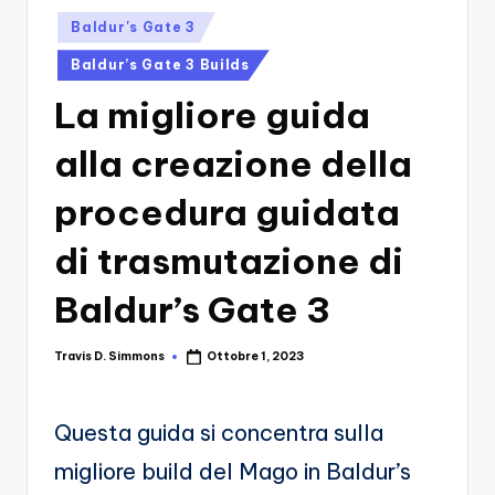
si
Migliori
Posted
Baldur's Gate 3
Giochi,
n
in
Recensioni
Baldur’s Gate 3 Builds
-
Dettagliate,
La migliore guida
Il
Guide
E
B
alla creazione della
Notizie
l
Dal
procedura guidata
Mondo
o
Dei
di trasmutazione di
g
Giochi.
d
Baldur’s Gate 3
e
Travis D. Simmons
Ottobre 1, 2023
i
Posted
by
V
Questa guida si concentra sulla
e
migliore build del Mago in Baldur’s
ri