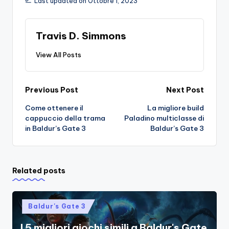
Last updated on Ottobre 1, 2023
Travis D. Simmons
View All Posts
Post
Previous Post
Next Post
Come ottenere il
La migliore build
navigation
cappuccio della trama
Paladino multiclasse di
in Baldur’s Gate 3
Baldur’s Gate 3
Related posts
Posted
Baldur's Gate 3
in
I 5 migliori giochi simili a Baldur's Gate