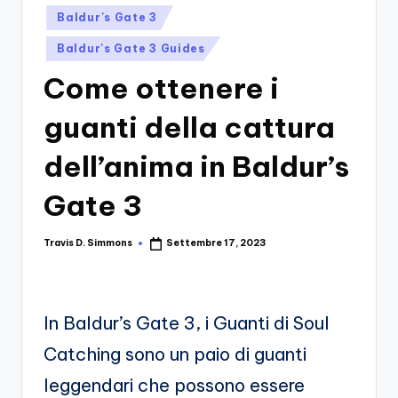
si
Migliori
Posted
Baldur's Gate 3
Giochi,
n
in
Recensioni
Baldur's Gate 3 Guides
-
Dettagliate,
Come ottenere i
Il
Guide
E
B
guanti della cattura
Notizie
l
Dal
dell’anima in Baldur’s
Mondo
o
Dei
Gate 3
g
Giochi.
d
Travis D. Simmons
Settembre 17, 2023
Posted
e
by
i
V
In Baldur’s Gate 3, i Guanti di Soul
e
Catching sono un paio di guanti
ri
leggendari che possono essere