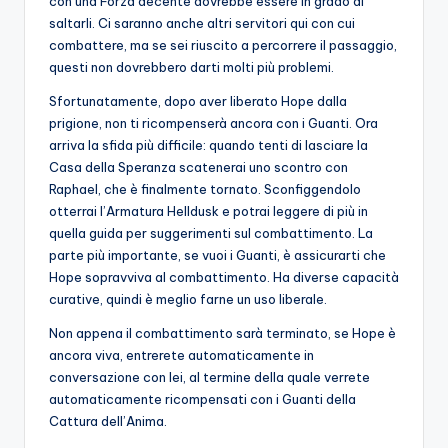
con una Forza decente dovrebbe essere in grado di
saltarli. Ci saranno anche altri servitori qui con cui
combattere, ma se sei riuscito a percorrere il passaggio,
questi non dovrebbero darti molti più problemi.
Sfortunatamente, dopo aver liberato Hope dalla
prigione, non ti ricompenserà ancora con i Guanti. Ora
arriva la sfida più difficile: quando tenti di lasciare la
Casa della Speranza scatenerai uno scontro con
Raphael, che è finalmente tornato. Sconfiggendolo
otterrai l’Armatura Helldusk e potrai leggere di più in
quella guida per suggerimenti sul combattimento. La
parte più importante, se vuoi i Guanti, è assicurarti che
Hope sopravviva al combattimento. Ha diverse capacità
curative, quindi è meglio farne un uso liberale.
Non appena il combattimento sarà terminato, se Hope è
ancora viva, entrerete automaticamente in
conversazione con lei, al termine della quale verrete
automaticamente ricompensati con i Guanti della
Cattura dell’Anima.