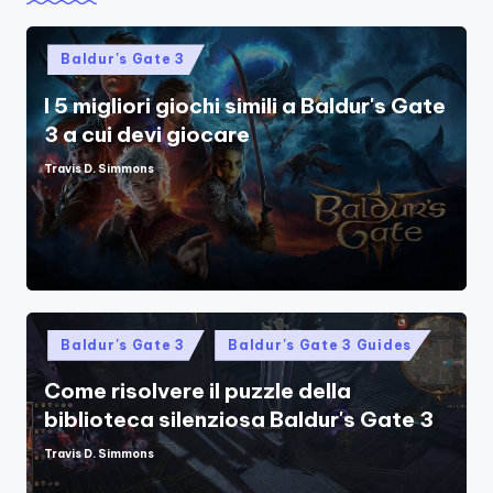
Posted
Baldur's Gate 3
in
I 5 migliori giochi simili a Baldur's Gate
3 a cui devi giocare
Travis D. Simmons
Posted
by
Posted
Baldur's Gate 3
Baldur's Gate 3 Guides
in
Come risolvere il puzzle della
biblioteca silenziosa Baldur's Gate 3
Travis D. Simmons
Posted
by