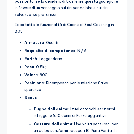
possibilità, se lo desideri, di trasferire questa guarigione
in favore di un vantaggio sui tiri per colpire e sui tiri
salvezza, se preferisci.
Ecco tutte le funzionalità di Guanti di Soul Catching in
BG3:
Armatura
: Guanti
Requisito di competenza
: N / A
Rarità
: Leggendario
Peso
: 0,5kg
Valore
: 900
Posizione
: Ricompensa per la missione Salva
speranza
Bonus
:
Pugno dell’anima
: I tuoi attacchi senz’armi
infliggono 1d10 danni di Forza aggiuntivi.
Cattura dell’anima
: Una volta per turno, con
un colpo senz’armi, recuperi 10 Punti Ferita. In