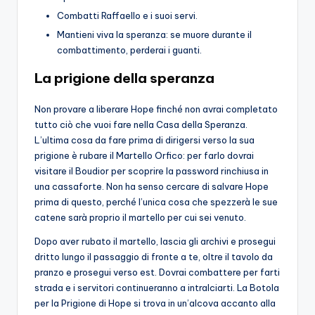
Combatti Raffaello e i suoi servi.
Mantieni viva la speranza: se muore durante il
combattimento, perderai i guanti.
La prigione della speranza
Non provare a liberare Hope finché non avrai completato
tutto ciò che vuoi fare nella Casa della Speranza.
L’ultima cosa da fare prima di dirigersi verso la sua
prigione è rubare il Martello Orfico: per farlo dovrai
visitare il Boudior per scoprire la password rinchiusa in
una cassaforte. Non ha senso cercare di salvare Hope
prima di questo, perché l’unica cosa che spezzerà le sue
catene sarà proprio il martello per cui sei venuto.
Dopo aver rubato il martello, lascia gli archivi e prosegui
dritto lungo il passaggio di fronte a te, oltre il tavolo da
pranzo e prosegui verso est. Dovrai combattere per farti
strada e i servitori continueranno a intralciarti. La Botola
per la Prigione di Hope si trova in un’alcova accanto alla