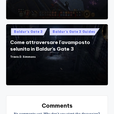
Posted
Baldur's Gate 3
Baldur's Gate 3 Guides
in
Come attraversare l'avamposto
selunita in Baldur's Gate 3
Travis D. Simmons
Posted
by
Comments
No comments yet. Why don’t you start the discussion?