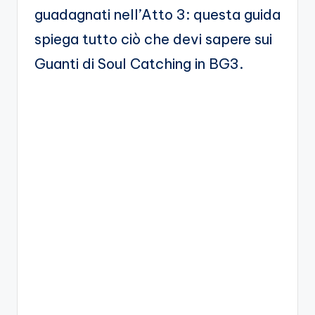
A
guadagnati nell’Atto 3: questa guida
p
spiega tutto ciò che devi sapere sui
p
Guanti di Soul Catching in BG3.
a
s
si
o
n
a
ti
d
i
G
i