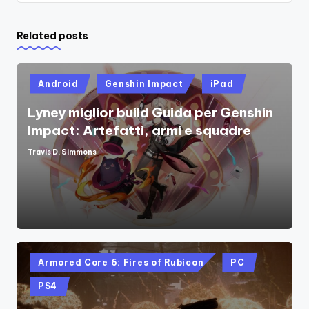
Related posts
Posted
Android
Genshin Impact
iPad
in
Lyney miglior build Guida per Genshin
Impact: Artefatti, armi e squadre
Travis D. Simmons
Posted
by
Posted
Armored Core 6: Fires of Rubicon
PC
in
PS4