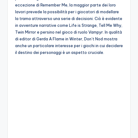
A
eccezione di Remember Me, la maggior parte dei loro
lavori prevede la possibilità per i giocatori di modellare
p
la trama attraverso una serie di decisioni. Ciò è evidente
p
in avventure narrative come Life is Strange, Tell Me Why,
Twin Mirror e persino nel gioco di ruolo Vampyr. In qualità
a
di editor di Gerda A Flame in Winter, Don’t Nod mostra
s
anche un particolare interesse per i giochi in cui decidere
il destino dei personaggi è un aspetto cruciale.
si
o
n
a
ti
d
i
G
i