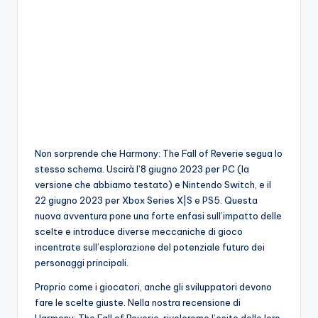
o
c
h
i
Non sorprende che Harmony: The Fall of Reverie segua lo
stesso schema. Uscirà l’8 giugno 2023 per PC (la
versione che abbiamo testato) e Nintendo Switch, e il
22 giugno 2023 per Xbox Series X|S e PS5. Questa
nuova avventura pone una forte enfasi sull’impatto delle
scelte e introduce diverse meccaniche di gioco
incentrate sull’esplorazione del potenziale futuro dei
personaggi principali.
Proprio come i giocatori, anche gli sviluppatori devono
fare le scelte giuste. Nella nostra recensione di
Harmony: The Fall of Reverie, riveleremo l’esito delle loro