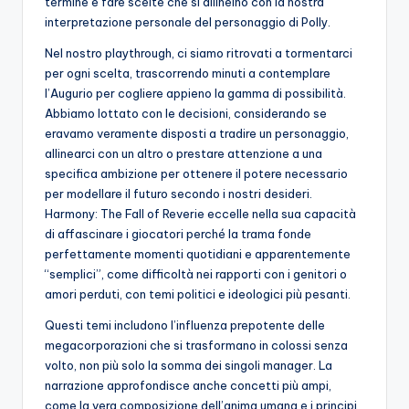
termine e fare scelte che si allineino con la nostra
interpretazione personale del personaggio di Polly.
Nel nostro playthrough, ci siamo ritrovati a tormentarci
per ogni scelta, trascorrendo minuti a contemplare
l’Augurio per cogliere appieno la gamma di possibilità.
Abbiamo lottato con le decisioni, considerando se
eravamo veramente disposti a tradire un personaggio,
allinearci con un altro o prestare attenzione a una
specifica ambizione per ottenere il potere necessario
per modellare il futuro secondo i nostri desideri.
Harmony: The Fall of Reverie eccelle nella sua capacità
di affascinare i giocatori perché la trama fonde
perfettamente momenti quotidiani e apparentemente
“semplici”, come difficoltà nei rapporti con i genitori o
amori perduti, con temi politici e ideologici più pesanti.
Questi temi includono l’influenza prepotente delle
megacorporazioni che si trasformano in colossi senza
volto, non più solo la somma dei singoli manager. La
narrazione approfondisce anche concetti più ampi,
come la vera composizione dell’anima umana e i principi