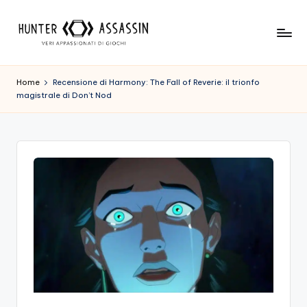
Skip
to
H
Benvenuto
content
Nel
u
Home
Recensione di Harmony: The Fall of Reverie: il trionfo
Nostro
magistrale di Don’t Nod
n
Sito
Di
t
Gioco,
e
Dove
r
L'esperienza
Di
A
Gioco
s
Viene
Prima
s
Di
a
Tutto!
Trova
s
I