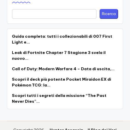
Ricerca
Guida completa: tutti i collezionabili di 007 First
Light e…
Leak di Fortnite Chapter 7 Stagione 3 svela il
nuovo…
Call of Duty: Modern Warfare 4 – Data di uscita,…
Scopri il deck più potente Pocket Miraidon EX di
Pokémon TCG: la…
Scopri tutti i segreti della missione “The Past
Never Dies”…
Copyright 2026 —
Hunter Assassin - Il Blog dei Veri