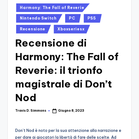
si
Migliori
Posted
Harmony: The Fall of Reverie
Giochi,
n
in
Recensioni
Nintendo Switch
PC
PS5
-
Dettagliate,
Il
Recensione
Xboxseriesx
Guide
E
B
Recensione di
Notizie
l
Dal
Harmony: The Fall of
Mondo
o
Dei
Reverie: il trionfo
g
Giochi.
d
magistrale di Don’t
e
Nod
i
V
Travis D. Simmons
Giugno 8, 2023
Posted
by
e
Don’t Nod è noto per la sua attenzione alla narrazione e
ri
per dare ai giocatori la libertà di fare delle scelte. Ad