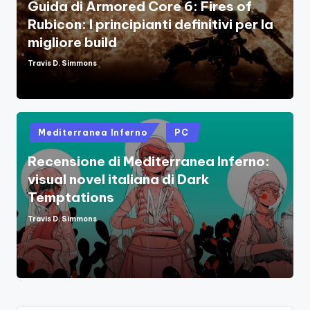
Guida di Armored Core 6: Fires of
Rubicon: I principianti definitivi per la
migliore build
Travis D. Simmons
Posted
by
Posted
Mediterranea Inferno
PC
in
Recensione di Mediterranea Inferno:
visual novel italiana di Dark
Temptations
Travis D. Simmons
Posted
by