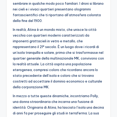
sembrare in qualche modo poco familiari. I droni si librano
nei cieli e i vivaci quartieri presentano ologrammi
fantascientifici che ti riportano all’atmosfera colorata
della fine del 1900.
In realtà, Atina è un mondo misto, che unisce la città
vecchia con quartieri moderni caratterizzati da
imponenti grattacieli in vetro e metallo, che
rappresentano il 21° secolo. È un luogo dove i ricordi di
un’isola tranquilla e solare, prima che si trasformasse nel
quartier generale della multinazionale MK, convivono con
la realtà attuale. La città ospita una popolazione
eterogenea, compresi coloro che ricordano ancora lo
stato precedente dell’isola e coloro che si trovano
costretti ad accettare il dominio economico e culturale
della corporazione MK.
In mezzo a tutte queste dinamiche, incontriamo Polly,
una donna straordinaria che incarna una fusione di
identità. Originaria di Atina, ha lasciato l’isola una decina
di anni fa per proseguire gli studi in terraferma. La sua