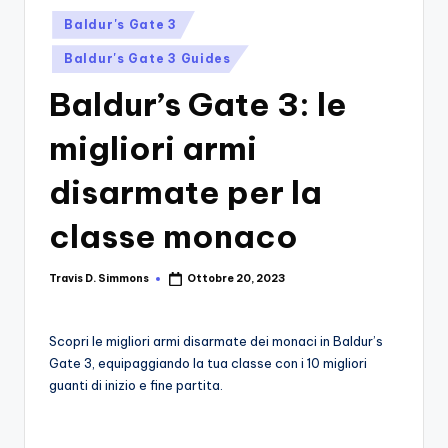
si
Migliori
Posted
Baldur's Gate 3
Giochi,
n
in
Recensioni
Baldur's Gate 3 Guides
-
Dettagliate,
Baldur’s Gate 3: le
Il
Guide
E
B
migliori armi
Notizie
l
Dal
disarmate per la
Mondo
o
Dei
classe monaco
g
Giochi.
d
Travis D. Simmons
Ottobre 20, 2023
Posted
e
by
i
Scopri le migliori armi disarmate dei monaci in Baldur’s
V
Gate 3, equipaggiando la tua classe con i 10 migliori
guanti di inizio e fine partita.
e
ri