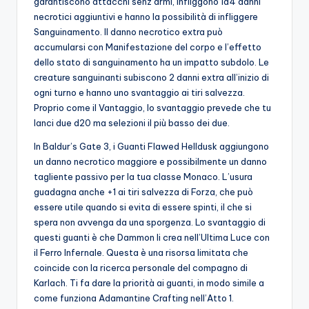
garantiscono attacchi senz’armi, infliggono 1d4 danni
necrotici aggiuntivi e hanno la possibilità di infliggere
Sanguinamento. Il danno necrotico extra può
accumularsi con Manifestazione del corpo e l’effetto
dello stato di sanguinamento ha un impatto subdolo. Le
creature sanguinanti subiscono 2 danni extra all’inizio di
ogni turno e hanno uno svantaggio ai tiri salvezza.
Proprio come il Vantaggio, lo svantaggio prevede che tu
lanci due d20 ma selezioni il più basso dei due.
In Baldur’s Gate 3, i Guanti Flawed Helldusk aggiungono
un danno necrotico maggiore e possibilmente un danno
tagliente passivo per la tua classe Monaco. L’usura
guadagna anche +1 ai tiri salvezza di Forza, che può
essere utile quando si evita di essere spinti, il che si
spera non avvenga da una sporgenza. Lo svantaggio di
questi guanti è che Dammon li crea nell’Ultima Luce con
il Ferro Infernale. Questa è una risorsa limitata che
coincide con la ricerca personale del compagno di
Karlach. Ti fa dare la priorità ai guanti, in modo simile a
come funziona Adamantine Crafting nell’Atto 1.