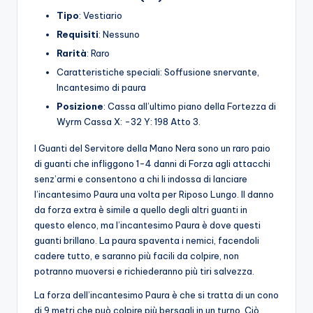
Tipo
: Vestiario
Requisiti
: Nessuno
Rarità
: Raro
Caratteristiche speciali: Soffusione snervante,
Incantesimo di paura
Posizione
: Cassa all’ultimo piano della Fortezza di
Wyrm Cassa X: -32 Y: 198 Atto 3.
I Guanti del Servitore della Mano Nera sono un raro paio
di guanti che infliggono 1-4 danni di Forza agli attacchi
senz’armi e consentono a chi li indossa di lanciare
l’incantesimo Paura una volta per Riposo Lungo. Il danno
da forza extra è simile a quello degli altri guanti in
questo elenco, ma l’incantesimo Paura è dove questi
guanti brillano. La paura spaventa i nemici, facendoli
cadere tutto, e saranno più facili da colpire, non
potranno muoversi e richiederanno più tiri salvezza.
La forza dell’incantesimo Paura è che si tratta di un cono
di 9 metri che può colpire più bersagli in un turno. Ciò