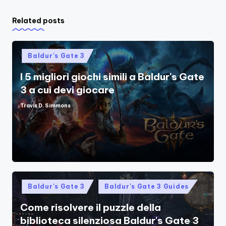
Related posts
Posted
Baldur's Gate 3
in
I 5 migliori giochi simili a Baldur's Gate
3 a cui devi giocare
Travis D. Simmons
Posted
by
Posted
Baldur's Gate 3
Baldur's Gate 3 Guides
in
Come risolvere il puzzle della
biblioteca silenziosa Baldur's Gate 3