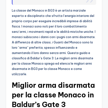
o
La classe del Monaco in BG3 è un artista marziale
c
esperto e disciplinato che sfrutta l’energia interiore del
proprio corpo per eseguire incredibili imprese di abilità
h
fisica. I monaci sono noti per il loro combattimento
i
senz’armi, i movimenti rapidi e le abilità mistiche uniche. I
monaci subiscono i danni con i pugni con armi disarmate.
A differenza di altre classi, i Guanti del Monaco sono la
loro “arma” preferita, spesso influenzando e
aumentando il loro danno senza armi. Questa guida e
classifica di Baldur’s Gate 3: Le migliori armi disarmate
per la classe Monaco spiega ed elenca le migliori armi
disarmate in BG3 per la classe Monaco e come
utilizzarle.
Miglior arma disarmata
per la classe Monaco in
Baldur’s Gate 3