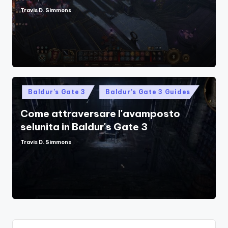
Travis D. Simmons
Posted
by
Posted
Baldur's Gate 3
Baldur's Gate 3 Guides
in
Come attraversare l'avamposto
selunita in Baldur's Gate 3
Travis D. Simmons
Posted
by