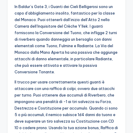
In Baldur’s Gate 3, i Guanti dei Cieli Belligerosi sono un
capo d’abbigliamento insolito, fantastico per la classe
del Monaco. Puoi ottenerli dall’inizio dell’Atto 2 nella
Camera dell’Inquisitore del Crèche Y’llek. I guanti
forniscono la Conversione del Tuono, che infligge 2 turni
di riverbero quando danneggia un bersaglio con danni
elementali come Tuono, Fulmine e Radiante. La Via del
Monaco dalla Mano Aperta ha una passiva che aggiunge
attacchi di danno elementale, in particolare Radiante,
che può essere attivata e attivare la passiva
Conversione Tonante.
Il trucco per usare correttamente questi guanti è
attaccare con una raffica di colpi, ovvero due attacchi
per turno. Puoi ottenere due accumuli di Riverbero, che
impongono una penalità di -1 ai tiri salvezza su Forza,
Destrezza e Costituzione per accumulo. Quando ci sono
5 o più accumuli, il nemico subisce 1d4 danni da tuono e
deve superare un tiro salvezza su Costituzione con CD
10 o cadere prono. Usando la tua azione bonus, Raffica di