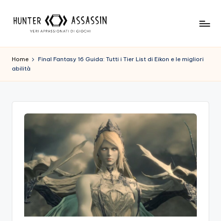
Skip
to
H
Benvenuto
content
Nel
u
Home
Final Fantasy 16 Guida: Tutti i Tier List di Eikon e le migliori
Nostro
abilità
n
Sito
Di
t
Gioco,
e
Dove
r
L'esperienza
Di
A
Gioco
s
Viene
Prima
s
Di
a
Tutto!
Trova
s
I