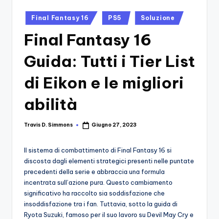
si
Migliori
Giochi,
n
Posted
Final Fantasy 16
PS5
Soluzione
Recensioni
in
-
Final Fantasy 16
Dettagliate,
Il
Guide
Guida: Tutti i Tier List
E
B
Notizie
di Eikon e le migliori
l
Dal
Mondo
o
abilità
Dei
g
Giochi.
Travis D. Simmons
Giugno 27, 2023
d
Posted
by
e
Il sistema di combattimento di Final Fantasy 16 si
i
discosta dagli elementi strategici presenti nelle puntate
precedenti della serie e abbraccia una formula
V
incentrata sull’azione pura. Questo cambiamento
e
significativo ha raccolto sia soddisfazione che
insoddisfazione tra i fan. Tuttavia, sotto la guida di
ri
Ryota Suzuki, famoso per il suo lavoro su Devil May Cry e