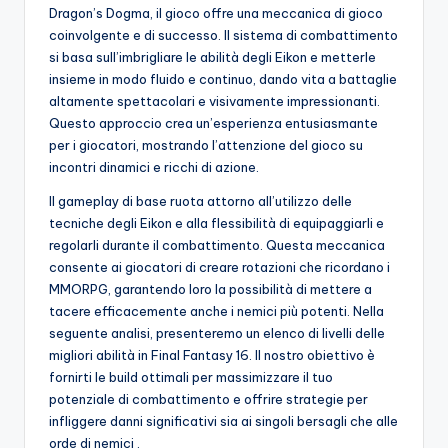
A
Dragon’s Dogma, il gioco offre una meccanica di gioco
coinvolgente e di successo. Il sistema di combattimento
p
si basa sull’imbrigliare le abilità degli Eikon e metterle
p
insieme in modo fluido e continuo, dando vita a battaglie
altamente spettacolari e visivamente impressionanti.
a
Questo approccio crea un’esperienza entusiasmante
s
per i giocatori, mostrando l’attenzione del gioco su
incontri dinamici e ricchi di azione.
si
Il gameplay di base ruota attorno all’utilizzo delle
o
tecniche degli Eikon e alla flessibilità di equipaggiarli e
n
regolarli durante il combattimento. Questa meccanica
consente ai giocatori di creare rotazioni che ricordano i
a
MMORPG, garantendo loro la possibilità di mettere a
ti
tacere efficacemente anche i nemici più potenti. Nella
seguente analisi, presenteremo un elenco di livelli delle
d
migliori abilità in Final Fantasy 16. Il nostro obiettivo è
i
fornirti le build ottimali per massimizzare il tuo
potenziale di combattimento e offrire strategie per
G
infliggere danni significativi sia ai singoli bersagli che alle
i
orde di nemici .