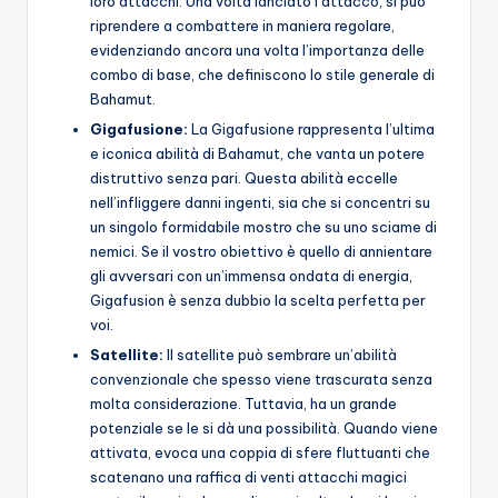
loro attacchi. Una volta lanciato l’attacco, si può
riprendere a combattere in maniera regolare,
evidenziando ancora una volta l’importanza delle
combo di base, che definiscono lo stile generale di
Bahamut.
Gigafusione:
La Gigafusione rappresenta l’ultima
e iconica abilità di Bahamut, che vanta un potere
distruttivo senza pari. Questa abilità eccelle
nell’infliggere danni ingenti, sia che si concentri su
un singolo formidabile mostro che su uno sciame di
nemici. Se il vostro obiettivo è quello di annientare
gli avversari con un’immensa ondata di energia,
Gigafusion è senza dubbio la scelta perfetta per
voi.
Satellite:
Il satellite può sembrare un’abilità
convenzionale che spesso viene trascurata senza
molta considerazione. Tuttavia, ha un grande
potenziale se le si dà una possibilità. Quando viene
attivata, evoca una coppia di sfere fluttuanti che
scatenano una raffica di venti attacchi magici