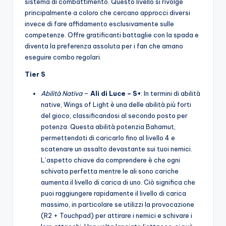
sistema di combattimento. Questo livello si rivolge
principalmente a coloro che cercano approcci diversi
invece di fare affidamento esclusivamente sulle
competenze. Offre gratificanti battaglie con la spada e
diventa la preferenza assoluta per i fan che amano
eseguire combo regolari.
Tier S
Abilità Nativa
–
Ali di Luce – S+
: In termini di abilità
native, Wings of Light è una delle abilità più forti
del gioco, classificandosi al secondo posto per
potenza. Questa abilità potenzia Bahamut,
permettendoti di caricarlo fino al livello 4 e
scatenare un assalto devastante sui tuoi nemici.
L’aspetto chiave da comprendere è che ogni
schivata perfetta mentre le ali sono cariche
aumenta il livello di carica di uno. Ciò significa che
puoi raggiungere rapidamente il livello di carica
massimo, in particolare se utilizzi la provocazione
(R2 + Touchpad) per attirare i nemici e schivare i