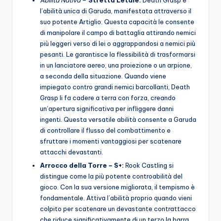
Abilità Nativa
–
Stretta Letale:
Death Grasp è
l’abilità unica di Garuda, manifestata attraverso il
suo potente Artiglio. Questa capacità le consente
di manipolare il campo di battaglia attirando nemici
più leggeri verso di lei o aggrappandosi a nemici più
pesanti. Le garantisce la flessibilità di trasformarsi
in un lanciatore aereo, una proiezione o un arpione,
a seconda della situazione. Quando viene
impiegato contro grandi nemici barcollanti, Death
Grasp li fa cadere a terra con forza, creando
un’apertura significativa per infliggere danni
ingenti. Questa versatile abilità consente a Garuda
di controllare il flusso del combattimento e
sfruttare i momenti vantaggiosi per scatenare
attacchi devastanti.
Arrocco della Torre – S+:
Rook Castling si
distingue come la più potente controabilità del
gioco. Con la sua versione migliorata, il tempismo è
fondamentale. Attiva l’abilità proprio quando vieni
colpito per scatenare un devastante contrattacco
che riduce significativamente di un terzo la barra