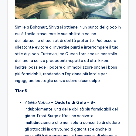
Simile a Bahamut, Shiva si ottiene in un punto del gioco in
cui è facile trascurare le sue abilità a causa
dell’abitudine al tuo set di abilità preferito. Può essere
allettante evitare di investire punti e interrompere il tuo
stile di gioco. Tuttavia, Ice Queen fornisce un controllo
dell’arena senza precedenti rispetto ad altri Eikon.
Inoltre, possiede il potere di immobilizzare anche i boss
più formidabili, rendendola l’opzione più letale per
ingaggiare battaglie senza subire alcun colpo.
Tier S
Abilità Nativa
–
Ondata di Gelo – S+:
Indubbiamente, una delle abilità più formidabili del
gioco. Frost Surge offre una schivata
multidirezionale che non solo ti consente di eludere
gli attacchi in arrivo, ma ti garantisce anche la
possibilità di scatenare un frammento di ghiaccio