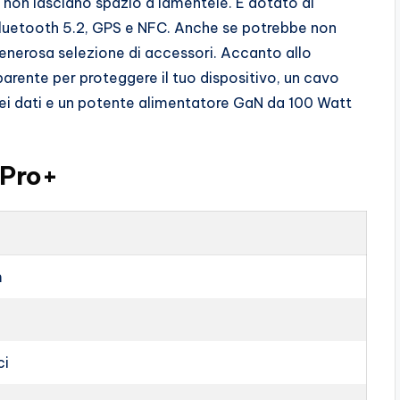
o non lasciano spazio a lamentele. È dotato di
 Bluetooth 5.2, GPS e NFC. Anche se potrebbe non
generosa selezione di accessori. Accanto allo
parente per proteggere il tuo dispositivo, un cavo
 dati e un potente alimentatore GaN da 100 Watt
 Pro+
m
ci