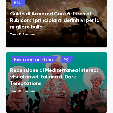
PS4
Guida di Armored Core 6: Fires of
Rubicon: I principianti definitivi per la
migliore build
Travis D. Simmons
Posted
by
Posted
Mediterranea Inferno
PC
in
Recensione di Mediterranea Inferno:
visual novel italiana di Dark
Temptations
Travis D. Simmons
Posted
by