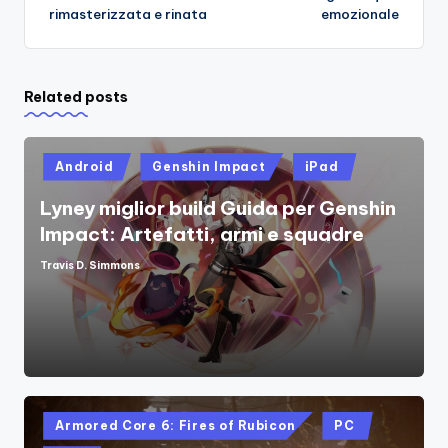
rimasterizzata e rinata
emozionale
Related posts
Posted
Android
Genshin Impact
iPad
in
Lyney miglior build Guida per Genshin
Impact: Artefatti, armi e squadre
Travis D. Simmons
Posted
by
Posted
Armored Core 6: Fires of Rubicon
PC
in