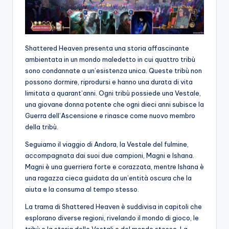
Shattered Heaven presenta una storia affascinante
ambientata in un mondo maledetto in cui quattro tribù
sono condannate a un’esistenza unica. Queste tribù non
possono dormire, riprodursi e hanno una durata di vita
limitata a quarant’anni. Ogni tribù possiede una Vestale,
una giovane donna potente che ogni dieci anni subisce la
Guerra dell’Ascensione e rinasce come nuovo membro
della tribù.
Seguiamo il viaggio di Andora, la Vestale del fulmine,
accompagnata dai suoi due campioni, Magni e Ishana.
Magni è una guerriera forte e corazzata, mentre Ishana è
una ragazza cieca guidata da un’entità oscura che la
aiuta e la consuma al tempo stesso.
La trama di Shattered Heaven è suddivisa in capitoli che
esplorano diverse regioni, rivelando il mondo di gioco, le
tribù e la storia delle Vestali e del mondo stesso. La