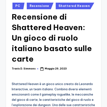
si
Migliori
Posted
PC
Recensione
Shattered Heaven
Giochi,
n
in
Recensioni
Recensione di
-
Dettagliate,
Il
Guide
Shattered Heaven:
E
B
Notizie
Un gioco di ruolo
l
Dal
Mondo
italiano basato sulle
o
Dei
g
Giochi.
carte
d
Travis D. Simmons
Maggio 29, 2023
e
Posted
by
i
Shattered Heaven è un gioco unico creato da Leonardo
V
Interactive, un team italiano. Combina diversi elementi
e
emozionanti come il gameplay roguelike, le meccaniche
del gioco di carte, le caratteristiche del gioco di ruolo e
ri
l’esplorazione dei dungeon. Una delle sue caratteristiche