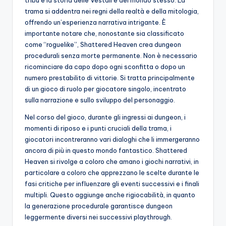
trama si addentra nei regni della realtà e della mitologia,
offrendo un’esperienza narrativa intrigante. È
importante notare che, nonostante sia classificato
come “roguelike”, Shattered Heaven crea dungeon
procedurali senza morte permanente. Non è necessario
ricominciare da capo dopo ogni sconfitta o dopo un
numero prestabilito di vittorie. Si tratta principalmente
di un gioco di ruolo per giocatore singolo, incentrato
sulla narrazione e sullo sviluppo del personaggio.
Nel corso del gioco, durante gli ingressi ai dungeon, i
momenti di riposo e i punti cruciali della trama, i
giocatori incontreranno vari dialoghi che li immergeranno
ancora di più in questo mondo fantastico. Shattered
Heaven si rivolge a coloro che amano i giochi narrativi, in
particolare a coloro che apprezzano le scelte durante le
fasi critiche per influenzare gli eventi successivi e i finali
multipli. Questo aggiunge anche rigiocabilità, in quanto
la generazione procedurale garantisce dungeon
leggermente diversi nei successivi playthrough.