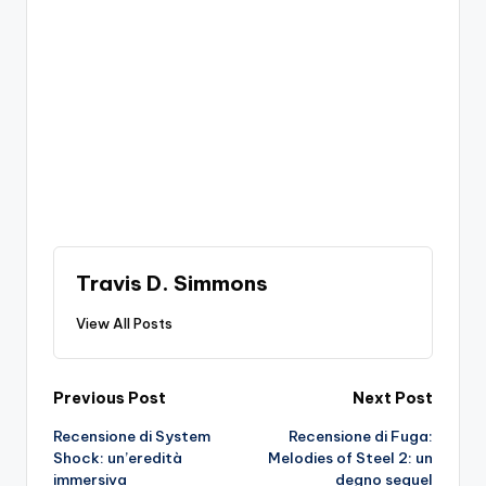
Travis D. Simmons
View All Posts
Post
Previous Post
Next Post
Recensione di System
Recensione di Fuga:
navigation
Shock: un’eredità
Melodies of Steel 2: un
immersiva
degno sequel