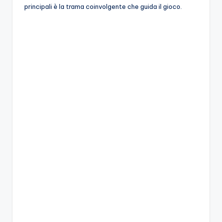
A
principali è la trama coinvolgente che guida il gioco.
p
p
a
s
si
o
n
a
ti
d
i
G
i