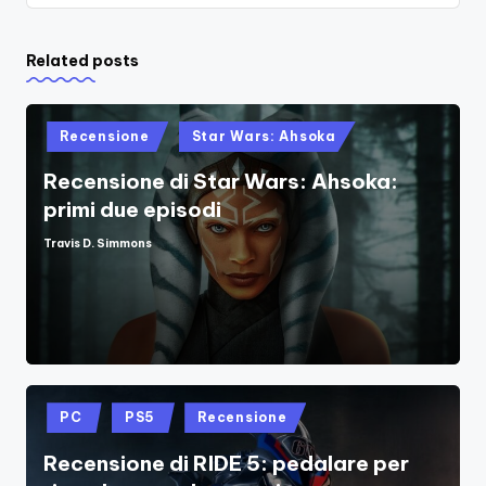
Related posts
Posted
Recensione
Star Wars: Ahsoka
in
Recensione di Star Wars: Ahsoka:
primi due episodi
Travis D. Simmons
Posted
by
Posted
PC
PS5
Recensione
in
Recensione di RIDE 5: pedalare per