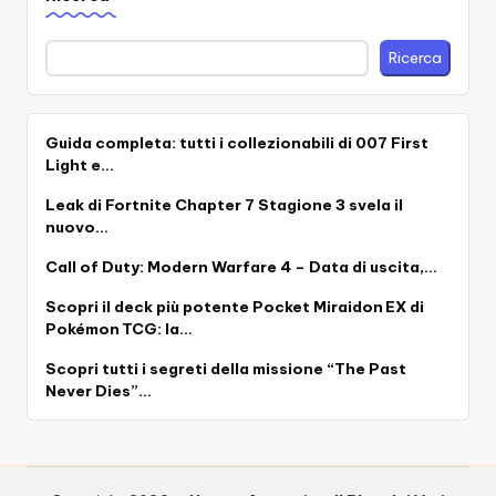
Ricerca
Guida completa: tutti i collezionabili di 007 First
Light e…
Leak di Fortnite Chapter 7 Stagione 3 svela il
nuovo…
Call of Duty: Modern Warfare 4 – Data di uscita,…
Scopri il deck più potente Pocket Miraidon EX di
Pokémon TCG: la…
Scopri tutti i segreti della missione “The Past
Never Dies”…