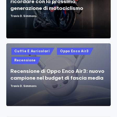
ricordare con la prossima
generazione di motociclismo
Travis D. Simmons
Posted
by
Posted
Cuffie E Auricolari
Oppo Enco Air3
in
Recensione
Recensione di Oppo Enco Air3: nuovo
campione nel budget di fascia media
Travis D. Simmons
Posted
by