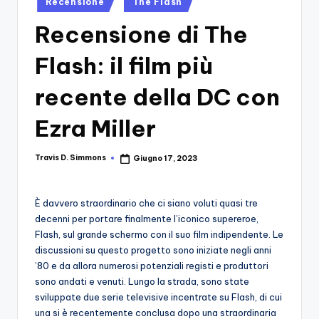
si
Recensione
The Flash
Migliori
in
Giochi,
n
Recensione di The
Recensioni
-
Dettagliate,
Flash: il film più
Il
Guide
E
recente della DC con
B
Notizie
l
Dal
Ezra Miller
Mondo
o
Dei
Travis D. Simmons
Giugno 17, 2023
g
Posted
Giochi.
by
d
È davvero straordinario che ci siano voluti quasi tre
e
decenni per portare finalmente l’iconico supereroe,
i
Flash, sul grande schermo con il suo film indipendente. Le
discussioni su questo progetto sono iniziate negli anni
V
’80 e da allora numerosi potenziali registi e produttori
e
sono andati e venuti. Lungo la strada, sono state
sviluppate due serie televisive incentrate su Flash, di cui
ri
una si è recentemente conclusa dopo una straordinaria