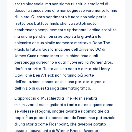
stata piacevole, ma non siamo riusciti a scrollarci di
dosso la sensazione che non segnasse veramente la fine
di un’era. Questo sentimento è nato non solo per le
frettolose battute finali, che, va sottolineato,
sembravano semplicemente ripristinare l’ordine stabilito,
ma anche perché non si percepiva la gravità e la
solennità che un simile momento meritava. Dopo The
Flash, la futura trasformazione dell’Universo DC di
James Gunn rimane incerta; ci chiediamo quali
personaggi dureranno e quali nuovi eroi la Warner Bros.
darà la priorità. Tuttavia, una cosa è certa: sia Henry
Cavill che Ben Affleck non faranno più parte
dell’equazione, nonostante siano parte integrante
dell’inizio di questa saga cinematografica.
L’approccio di Muschietti a The Flash sembra
minimizzare il suo significato tanto atteso, quasi come
se volesse sfogarsi, andare avanti e ricominciare da
capo. È un peccato, considerando l’immenso potenziale
di una storia come Flashpoint, che avrebbe potuto
essere l’equivalente di Warner Bros di Avengers: