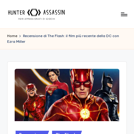
Skip
to
H
Benvenuto
content
Nel
u
Home
Recensione di The Flash: il film più recente della DC con
Nostro
Ezra Miller
n
Sito
Di
t
Gioco,
e
Dove
r
L'esperienza
Di
A
Gioco
s
Viene
Prima
s
Di
a
Tutto!
Trova
s
I
Posted