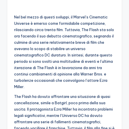
o
c
Nel bel mezzo di questi sviluppi, il Marvel’s Cinematic
Universe è emerso come formidabile competizione,
h
rilasciando circa trenta film. Tuttavia, The Flash sta solo
i
ora facendo il suo debutto cinematografico, segnando il
culmine di una serie relativamente breve di film che
avevano lo scopo di stabilire un universo
cinematografico DC duraturo. In sintesi, durante questo
periodo si sono svolti una moltitudine di eventi e l’ultima
iterazione di The Flash è in lavorazione da anni tra
continui cambiamenti di opinione alla Warner Bros. e
turbolenze occasionali che coinvolgono l’attore Ezra
Miller.
The Flash ha dovuto affrontare una situazione di quasi
cancellazione, simile a Batgirl, poco prima della sua
uscita. Il protagonista Ezra Miller ha incontrato problemi
legali significativi, mentre l’Universo DC ha dovuto
affrontare una serie di fallimenti cinematografici,
facendo vacillare il franchise. Tuttavia, il film alla fine si è