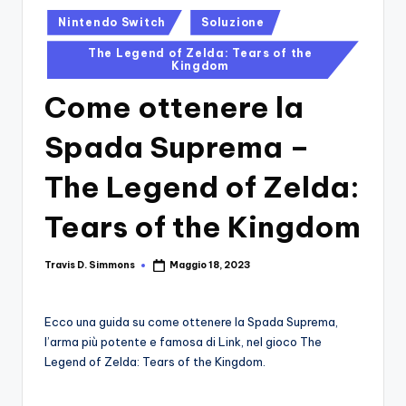
si
Migliori
Posted
Nintendo Switch
Soluzione
Giochi,
n
in
Recensioni
The Legend of Zelda: Tears of the
-
Dettagliate,
Kingdom
Il
Guide
Come ottenere la
E
B
Notizie
Spada Suprema –
l
Dal
Mondo
o
The Legend of Zelda:
Dei
g
Giochi.
Tears of the Kingdom
d
e
Travis D. Simmons
Maggio 18, 2023
Posted
by
i
Ecco una guida su come ottenere la Spada Suprema,
V
l’arma più potente e famosa di Link, nel gioco The
e
Legend of Zelda: Tears of the Kingdom.
ri