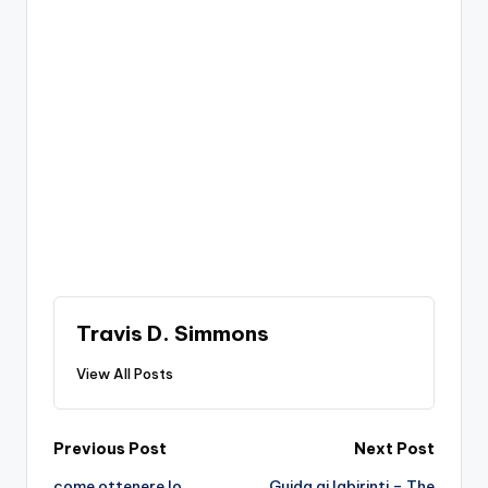
Travis D. Simmons
View All Posts
Post
Previous Post
Next Post
come ottenere lo
Guida ai labirinti – The