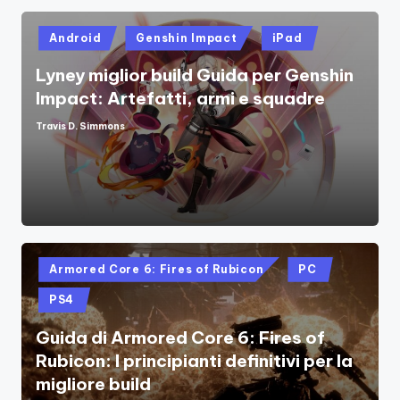
Posted
Android
Genshin Impact
iPad
in
Lyney miglior build Guida per Genshin
Impact: Artefatti, armi e squadre
Travis D. Simmons
Posted
by
Posted
Armored Core 6: Fires of Rubicon
PC
in
PS4
Guida di Armored Core 6: Fires of
Rubicon: I principianti definitivi per la
migliore build