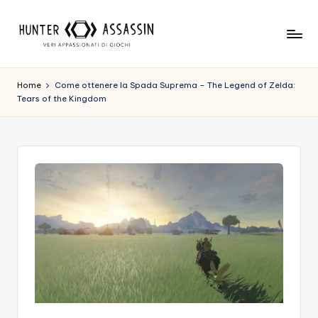
Skip
to
H
Benvenuto
content
Nel
u
Home
Come ottenere la Spada Suprema – The Legend of Zelda:
Nostro
Tears of the Kingdom
n
Sito
Di
t
Gioco,
e
Dove
r
L'esperienza
Di
A
Gioco
s
Viene
Prima
s
Di
a
Tutto!
Trova
s
I