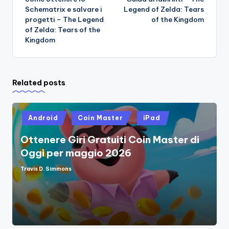
navigation
Schematrix e salvare i
Legend of Zelda: Tears
progetti – The Legend
of the Kingdom
of Zelda: Tears of the
Kingdom
Related posts
Posted
Android
Coin Master
iPad
in
Ottenere Giri Gratuiti Coin Master di
Oggi per maggio 2026
Travis D. Simmons
Posted
by