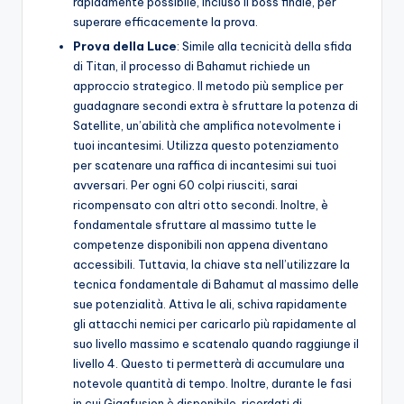
rapidamente possibile, incluso il boss finale, per
superare efficacemente la prova.
Prova della Luce
: Simile alla tecnicità della sfida
di Titan, il processo di Bahamut richiede un
approccio strategico. Il metodo più semplice per
guadagnare secondi extra è sfruttare la potenza di
Satellite, un’abilità che amplifica notevolmente i
tuoi incantesimi. Utilizza questo potenziamento
per scatenare una raffica di incantesimi sui tuoi
avversari. Per ogni 60 colpi riusciti, sarai
ricompensato con altri otto secondi. Inoltre, è
fondamentale sfruttare al massimo tutte le
competenze disponibili non appena diventano
accessibili. Tuttavia, la chiave sta nell’utilizzare la
tecnica fondamentale di Bahamut al massimo delle
sue potenzialità. Attiva le ali, schiva rapidamente
gli attacchi nemici per caricarlo più rapidamente al
suo livello massimo e scatenalo quando raggiunge il
livello 4. Questo ti permetterà di accumulare una
notevole quantità di tempo. Inoltre, durante le fasi
in cui Gigafusion è disponibile, ricordati di