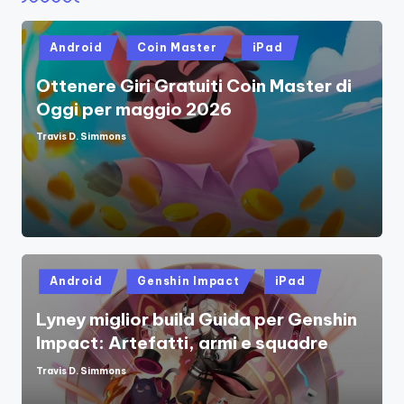
Posted
Android
Coin Master
iPad
in
Ottenere Giri Gratuiti Coin Master di
Oggi per maggio 2026
Travis D. Simmons
Posted
by
Posted
Android
Genshin Impact
iPad
in
Lyney miglior build Guida per Genshin
Impact: Artefatti, armi e squadre
Travis D. Simmons
Posted
by