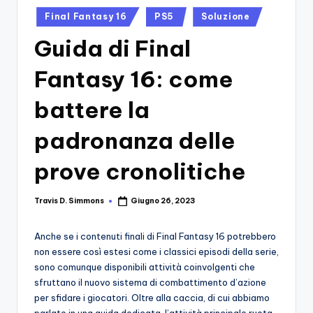
si
Migliori
Posted
Final Fantasy 16
PS5
Soluzione
Giochi,
n
in
Recensioni
Guida di Final
-
Dettagliate,
Il
Guide
Fantasy 16: come
E
B
Notizie
battere la
l
Dal
Mondo
padronanza delle
o
Dei
g
prove cronolitiche
Giochi.
d
Travis D. Simmons
Giugno 26, 2023
e
Posted
by
i
Anche se i contenuti finali di Final Fantasy 16 potrebbero
V
non essere così estesi come i classici episodi della serie,
sono comunque disponibili attività coinvolgenti che
e
sfruttano il nuovo sistema di combattimento d’azione
ri
per sfidare i giocatori. Oltre alla caccia, di cui abbiamo