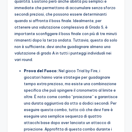
quantità. Esistono però anche abilità più semplici e
immediate che permettono di accumulare senza sforzo
secondi preziosi, che possono essere determinanti
quando si affronta il boss finale. Idealmente, per
ottenere una valutazione complessiva di Grado S, è
importante sconfiggere il boss finale con più di tre minuti
rimanenti dopo la terza ondata. Tuttavia, questo da solo
non è sufficiente; devi anche guadagnare almeno una
valutazione di grado A in tutti i punteggi individuali nei
vari round.
Prova del Fuoco:
Nel gioco Trial by Fire, i
giocatori hanno varie strategie per guadagnare
tempo extra prezioso, ma esiste una combinazione
specifica che può spingere il cronometro al limite e
oltre. È noto come combo “proiezione” e garantisce
una durata aggiuntiva da otto a dodici secondi. Per
eseguire questa combo, tutto ciò che devi fare è
eseguire una semplice sequenza di quattro
attacchi base dopo aver lanciato un attacco di
proiezione. Approfitta di questa combo durante i