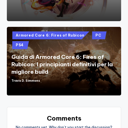
Posted
Armored Core 6: Fires of Rubicon
PC
in
PS4
Guida di Armored Core 6: Fires of
Rubicon: I principianti definitivi per la
migliore build
Travis D. Simmons
Posted
by
Comments
No comments yet. Why don’t you start the discussion?