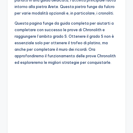
parlato in una guida dedicata, l’attività principale ruota
A
intorno alla pietra Arete. Questa pietra funge da fulcro
p
per varie modalità opzionali e, in particolare, i cronoliti.
p
Questa pagina funge da guida completa per aiutarti a
completare con successo le prove di Chronolith e
a
raggiungere l’ambito grado S. Ottenere il grado S non è
s
essenziale solo per ottenere il trofeo di platino, ma
anche per completare il muro dei ricordi. Ora
si
approfondiremo il funzionamento delle prove Chronolith
o
ed esploreremo le migliori strategie per conquistarle.
n
a
ti
d
i
G
i