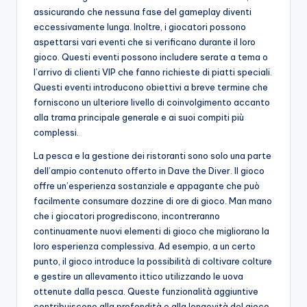
assicurando che nessuna fase del gameplay diventi
eccessivamente lunga. Inoltre, i giocatori possono
aspettarsi vari eventi che si verificano durante il loro
gioco. Questi eventi possono includere serate a tema o
l’arrivo di clienti VIP che fanno richieste di piatti speciali.
Questi eventi introducono obiettivi a breve termine che
forniscono un ulteriore livello di coinvolgimento accanto
alla trama principale generale e ai suoi compiti più
complessi.
La pesca e la gestione dei ristoranti sono solo una parte
dell’ampio contenuto offerto in Dave the Diver. Il gioco
offre un’esperienza sostanziale e appagante che può
facilmente consumare dozzine di ore di gioco. Man mano
che i giocatori progrediscono, incontreranno
continuamente nuovi elementi di gioco che migliorano la
loro esperienza complessiva. Ad esempio, a un certo
punto, il gioco introduce la possibilità di coltivare colture
e gestire un allevamento ittico utilizzando le uova
ottenute dalla pesca. Queste funzionalità aggiuntive
contribuiscono alla profondità e alla longevità del gioco,