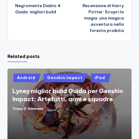
Negromante Diablo 4
Recensione di Harry
navigation
Guida: migliori build
Potter: Scopri la
magia: una magica
avventura nella
foresta proibita
Related posts
Posted
Android
Genshin Impact
iPad
in
Lyney miglior build Guida per Genshin
Impact: Artefatti, armi e squadre
Travis D. Simmons
Posted
by