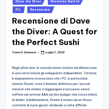
si
Posted
Migliori
Dave the Diver
Nintendo Switch
in
Giochi,
n
PC
Recensione
Recensioni
-
Dettagliate,
Recensione di Dave
Il
Guide
the Diver: A Quest for
E
B
Notizie
l
the Perfect Sushi
Dal
Mondo
o
Dei
Travis D. Simmons
Luglio 7, 2023
Posted
g
Giochi.
by
d
Negli ultimi anni, le console hanno iniziato ad abbracciare
e
in una certa misura gli sviluppatori indipendenti. Tuttavia,
è ampiamente riconosciuto che i PC, in particolare
i
tramite Steam, sono il dominio definitivo per i piccoli
V
creatori che mirano a raggiungere il successo senza
tuffarsi nel settore AAA ad alto budget che costa milioni
e
di dollari. Indubbiamente, Steam è invaso da un flusso
ri
costante di nuovi giochi, rendendo a volte difficile