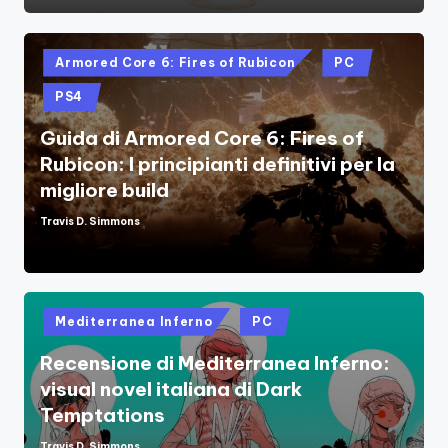
Posted
Armored Core 6: Fires of Rubicon
PC
in
PS4
Guida di Armored Core 6: Fires of
Rubicon: I principianti definitivi per la
migliore build
Travis D. Simmons
Posted
by
Posted
Mediterranea Inferno
PC
in
Recensione di Mediterranea Inferno:
visual novel italiana di Dark
Temptations
Travis D. Simmons