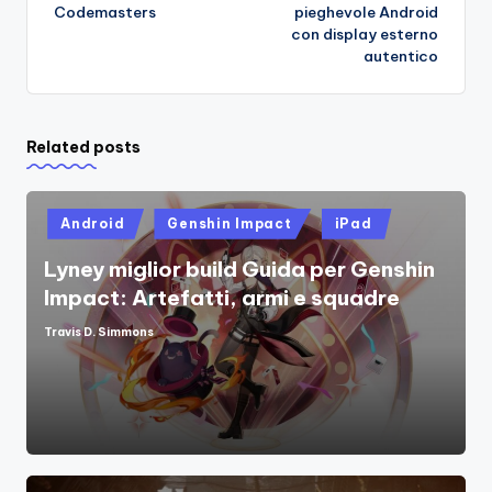
Codemasters
pieghevole Android
con display esterno
autentico
Related posts
Posted
Android
Genshin Impact
iPad
in
Lyney miglior build Guida per Genshin
Impact: Artefatti, armi e squadre
Travis D. Simmons
Posted
by