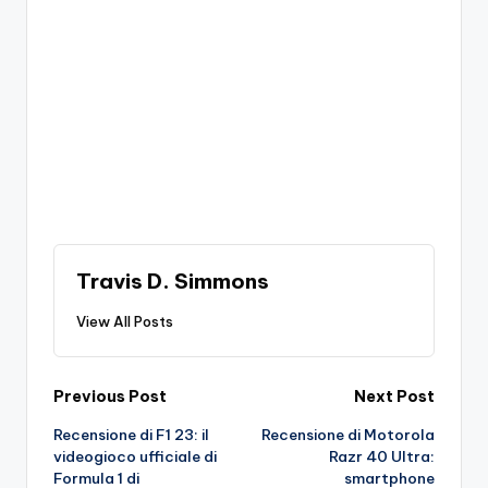
Travis D. Simmons
View All Posts
Post
Previous Post
Next Post
Recensione di F1 23: il
Recensione di Motorola
navigation
videogioco ufficiale di
Razr 40 Ultra:
Formula 1 di
smartphone