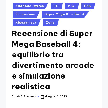
si
Migliori
Posted
Nintendo Switch
PC
PS4
PS5
Giochi,
n
in
Recensioni
Recensione
Super Mega Baseball 4
-
Dettagliate,
Il
Xboxseriesx
Xone
Guide
E
B
Recensione di Super
Notizie
l
Dal
Mega Baseball 4:
Mondo
o
Dei
equilibrio tra
g
Giochi.
d
divertimento arcade
e
e simulazione
i
realistica
V
e
Travis D. Simmons
Giugno 16, 2023
Posted
by
ri