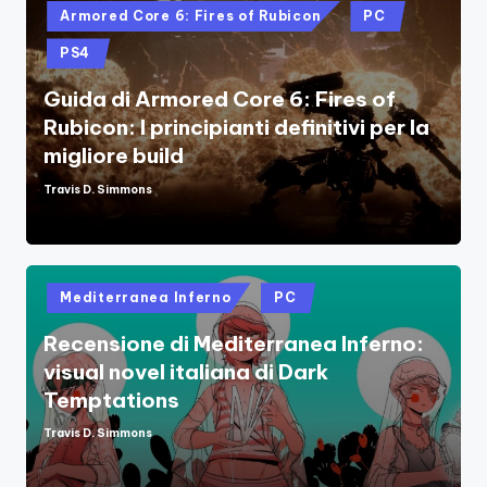
Posted
Armored Core 6: Fires of Rubicon
PC
in
PS4
Guida di Armored Core 6: Fires of
Rubicon: I principianti definitivi per la
migliore build
Travis D. Simmons
Posted
by
Posted
Mediterranea Inferno
PC
in
Recensione di Mediterranea Inferno:
visual novel italiana di Dark
Temptations
Travis D. Simmons
Posted
by