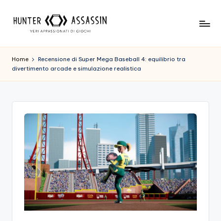
Skip
to
H
Benvenuto
content
Nel
u
Home
Recensione di Super Mega Baseball 4: equilibrio tra
Nostro
divertimento arcade e simulazione realistica
n
Sito
Di
t
Gioco,
e
Dove
r
L'esperienza
Di
A
Gioco
s
Viene
Prima
s
Di
a
Tutto!
Trova
s
I