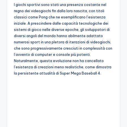
A
I giochi sportivi sono stati una presenza costante nel
regno dei videogiochi fin dalla loro nascita, con titoli
p
classici come Pong che ne esemplificano l’esistenza
p
iniziale. A prescindere dalle capacità tecnologiche dei
sistemi di gioco nelle diverse epoche, gli sviluppatori di
a
diversi angoli del mondo hanno abilmente adattato
s
numerosi sport in una pletora di iterazioni di videogiochi,
che sono progressivamente cresciuti in complessità con
si
l’avvento di computer e console più potenti.
o
Naturalmente, questa evoluzione non ha cancellato
l’esistenza di creazioni meno realistiche, come dimostra
n
la persistente attualità di Super Mega Baseball 4.
a
ti
d
i
G
i