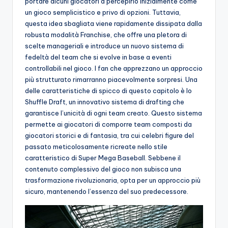
portare alcuni giocatori a percepirlo inizialmente come
un gioco semplicistico e privo di opzioni. Tuttavia,
questa idea sbagliata viene rapidamente dissipata dalla
robusta modalità Franchise, che offre una pletora di
scelte manageriali e introduce un nuovo sistema di
fedeltà del team che si evolve in base a eventi
controllabili nel gioco. I fan che apprezzano un approccio
più strutturato rimarranno piacevolmente sorpresi. Una
delle caratteristiche di spicco di questo capitolo è lo
Shuffle Draft, un innovativo sistema di drafting che
garantisce l’unicità di ogni team creato. Questo sistema
permette ai giocatori di comporre team composti da
giocatori storici e di fantasia, tra cui celebri figure del
passato meticolosamente ricreate nello stile
caratteristico di Super Mega Baseball. Sebbene il
contenuto complessivo del gioco non subisca una
trasformazione rivoluzionaria, opta per un approccio più
sicuro, mantenendo l’essenza del suo predecessore.