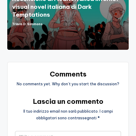
visual novel italiana di Dark
Temptations
Travis D. Simmons
Posted
by
Comments
No comments yet. Why don’t you start the discussion?
Lascia un commento
Il tuo indirizzo email non sarà pubblicato.
I campi
obbligatori sono contrassegnati
*