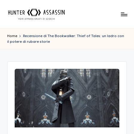
Skip
to
H
Benvenuto
content
Nel
u
Home
Recensione di The Bookwalker: Thief of Tales: un ladro con
Nostro
il potere di rubare storie
n
Sito
Di
t
Gioco,
e
Dove
r
L'esperienza
Di
A
Gioco
s
Viene
Prima
s
Di
a
Tutto!
Trova
s
I