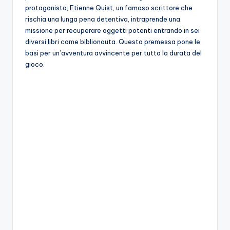
A
protagonista, Etienne Quist, un famoso scrittore che
rischia una lunga pena detentiva, intraprende una
p
missione per recuperare oggetti potenti entrando in sei
p
diversi libri come biblionauta. Questa premessa pone le
basi per un’avventura avvincente per tutta la durata del
a
gioco.
s
si
o
n
a
ti
d
i
G
i