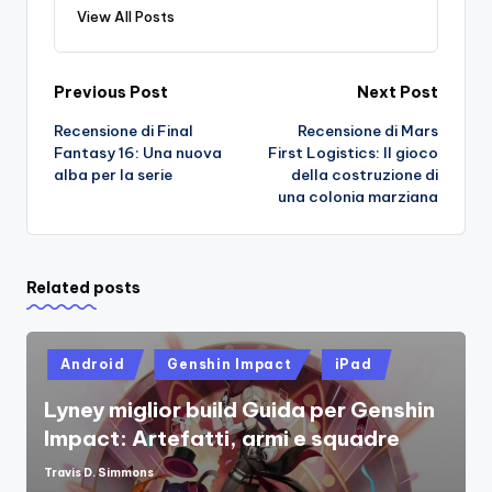
View All Posts
Post
Previous Post
Next Post
Recensione di Final
Recensione di Mars
navigation
Fantasy 16: Una nuova
First Logistics: Il gioco
alba per la serie
della costruzione di
una colonia marziana
Related posts
Posted
Android
Genshin Impact
iPad
in
Lyney miglior build Guida per Genshin
Impact: Artefatti, armi e squadre
Travis D. Simmons
Posted
by