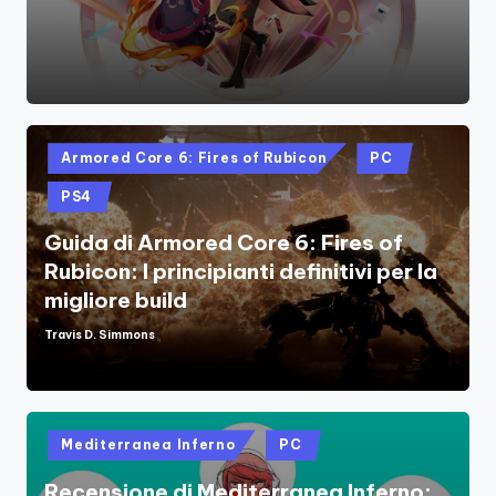
Posted
Armored Core 6: Fires of Rubicon
PC
in
PS4
Guida di Armored Core 6: Fires of
Rubicon: I principianti definitivi per la
migliore build
Travis D. Simmons
Posted
by
Posted
Mediterranea Inferno
PC
in
Recensione di Mediterranea Inferno: