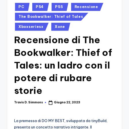
si
Migliori
Posted
PC
PS4
PS5
Recensione
Giochi,
n
in
Recensioni
The Bookwalker: Thief of Tales
-
Dettagliate,
Xboxseriesx
Xone
Il
Guide
E
Recensione di The
B
Notizie
l
Dal
Bookwalker: Thief of
Mondo
o
Dei
Tales: un ladro con il
g
Giochi.
potere di rubare
d
e
storie
i
V
Travis D. Simmons
Giugno 22, 2023
Posted
by
e
La premessa di DO MY BEST, sviluppata da tinyBuild,
ri
presenta un concetto narrativo intrigante. Il