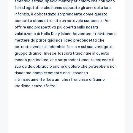
scenario strano, specialmente per coloro che non sono
A
fan sfegatati o che hanno superato gli anni della loro
p
infanzia, è abbastanza sorprendente come questo
concetto abbia ottenuto un notevole successo. Per
p
offrire una prospettiva più aperta sulla nostra
a
valutazione di Hello Kitty Island Adventure, ti invitiamo a
mettere da parte qualsiasi idea preconcetta che
s
potresti avere sull’adorabile felino e sul suo variegato
si
gruppo di amici. Invece, lasciati trascinare in questo
mondo particolare, che sorprendentemente estende il
o
suo caldo abbraccio anche a coloro che potrebbero non
n
risuonare completamente con l’essenza
intrinsecamente “kawaii” che i franchise di Sanrio
a
irradiano senza sforzo.
ti
d
i
G
i