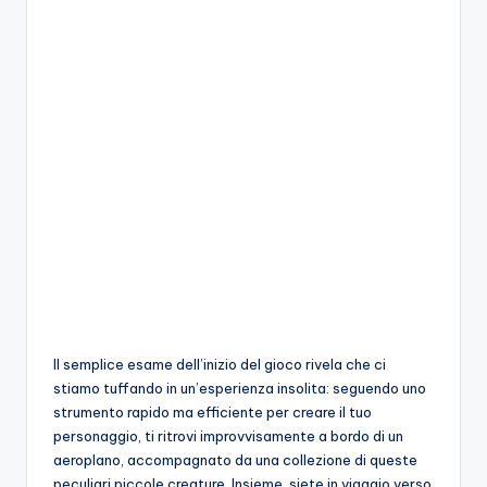
o
c
h
i
Il semplice esame dell’inizio del gioco rivela che ci
stiamo tuffando in un’esperienza insolita: seguendo uno
strumento rapido ma efficiente per creare il tuo
personaggio, ti ritrovi improvvisamente a bordo di un
aeroplano, accompagnato da una collezione di queste
peculiari piccole creature. Insieme, siete in viaggio verso