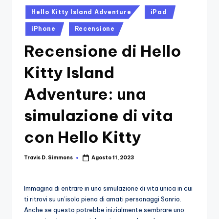
si
Migliori
Posted
Hello Kitty Island Adventure
iPad
Giochi,
n
in
Recensioni
iPhone
Recensione
-
Dettagliate,
Recensione di Hello
Il
Guide
E
B
Kitty Island
Notizie
l
Dal
Adventure: una
Mondo
o
Dei
simulazione di vita
g
Giochi.
d
con Hello Kitty
e
Travis D. Simmons
Agosto 11, 2023
i
Posted
by
V
Immagina di entrare in una simulazione di vita unica in cui
e
ti ritrovi su un’isola piena di amati personaggi Sanrio.
ri
Anche se questo potrebbe inizialmente sembrare uno