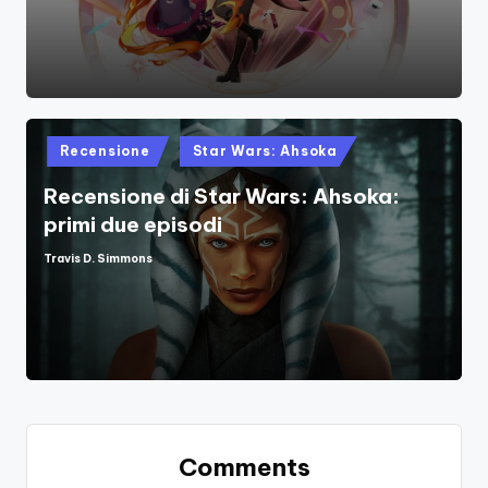
Posted
Recensione
Star Wars: Ahsoka
in
Recensione di Star Wars: Ahsoka:
primi due episodi
Travis D. Simmons
Posted
by
Comments