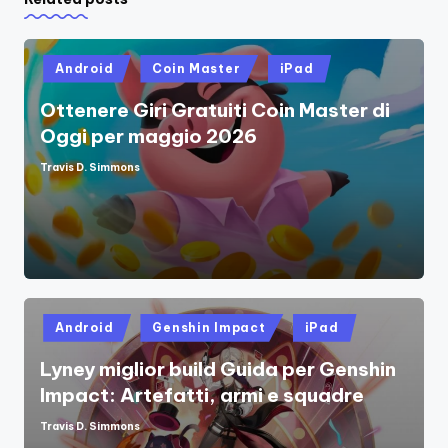
Posted
Android
Coin Master
iPad
in
Ottenere Giri Gratuiti Coin Master di
Oggi per maggio 2026
Travis D. Simmons
Posted
by
Posted
Android
Genshin Impact
iPad
in
Lyney miglior build Guida per Genshin
Impact: Artefatti, armi e squadre
Travis D. Simmons
Posted
by