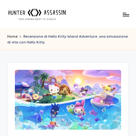
Skip
to
H
Benvenuto
content
Nel
u
Home
Recensione di Hello Kitty Island Adventure: una simulazione
Nostro
di vita con Hello Kitty
n
Sito
Di
t
Gioco,
e
Dove
r
L'esperienza
Di
A
Gioco
s
Viene
Prima
s
Di
a
Tutto!
Trova
s
I