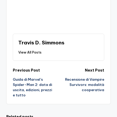
Travis D. Simmons
View All Posts
Post
Previous Post
Next Post
Guida di Marvel’s
Recensione di Vampire
navigation
Spider-Man 2: data di
Survivors: modalità
uscita, edizioni, prezzi
cooperativa
e tutto
Related posts